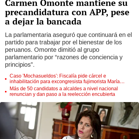
Carmen Omonte mantiene su
precandidatura con APP, pese
a dejar la bancada
La parlamentaria aseguró que continuará en el
partido para trabajar por el bienestar de los
peruanos. Omonte dimitió al grupo
parlamentario por “razones de conciencia y
principios”.
Caso 'Mochasueldos': Fiscalía pide cárcel e
inhabilitación para excongresista fujimorista María
Cordero Jon Tay
Más de 50 candidatos a alcaldes a nivel nacional
renuncian y dan paso a la reelección encubierta