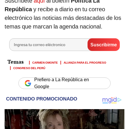
Suscríbete
aquí
al boletín
Política La
República
y recibe a diario en tu correo
electrónico las noticias más destacadas de los
temas que marcan la agenda nacional.
CARMEN OMONTE
ALIANZA PARA EL PROGRESO
CONGRESO DEL PERÚ
Prefiero a La República en
Google