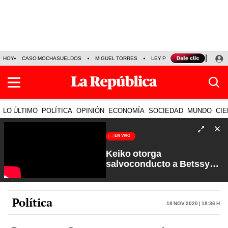
HOY
CASO MOCHASUELDOS
MIGUEL TORRES
LEY PULPÍN
PRECIO DEL
LO ÚLTIMO
POLÍTICA
OPINIÓN
ECONOMÍA
SOCIEDAD
MUNDO
CIE
EN VIVO
Keiko otorga
salvoconducto a Betssy
Chávez y renuevan
Petroperú | Sin Guion con
Rosa María Palacios
Política
18 Nov 2020 | 18:36 h