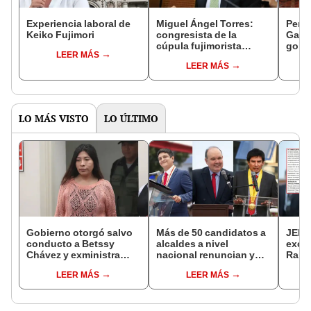
Experiencia laboral de
Miguel Ángel Torres:
Perfi
Keiko Fujimori
congresista de la
Gabin
cúpula fujimorista
gobi
LEER MÁS
controlará el primer año
Fujim
LEER MÁS
del Senado
LO MÁS VISTO
LO ÚLTIMO
Gobierno otorgó salvo
Más de 50 candidatos a
JEE 
conducto a Betssy
alcaldes a nivel
excl
Chávez y exministra
nacional renuncian y
Ramí
viajó a México en la
dan paso a la reelección
cand
LEER MÁS
LEER MÁS
madrugada
encubierta
regio
sent