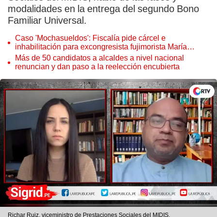
modalidades en la entrega del segundo Bono
Familiar Universal.
Caso 'Mochasueldos': Fiscalía pide cárcel e
inhabilitación para excongresista fujimorista María
Cordero Jon Tay
Más de 50 candidatos a alcaldes a nivel nacional
renuncian y dan paso a la reelección encubierta
Richar Ruiz, viceministro de Prestaciones Sociales del MIDIS.