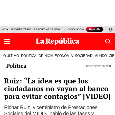
HOY
UNIVERSITARIO VS SPORTING CRISTAL
CASO MOCHASUELDOS
MIGUEL
LO ÚLTIMO
POLÍTICA
OPINIÓN
ECONOMÍA
SOCIEDAD
MUNDO
CIE
Política
12 Oct 2020 | 9:23 h
Ruiz: “La idea es que los
ciudadanos no vayan al banco
para evitar contagios” [VIDEO]
Richar Ruiz, viceministro de Prestaciones
Sociales del MIDIS, habló de las fases y