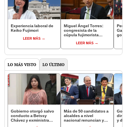
Experiencia laboral de
Miguel Ángel Torres:
Perfi
Keiko Fujimori
congresista de la
Gabin
cúpula fujimorista
gobi
LEER MÁS
controlará el primer año
Fujim
LEER MÁS
del Senado
LO MÁS VISTO
LO ÚLTIMO
Gobierno otorgó salvo
Más de 50 candidatos a
Gobi
conducto a Betssy
alcaldes a nivel
direc
Chávez y exministra
nacional renuncian y
y des
viajó a México en la
dan paso a la reelección
como 