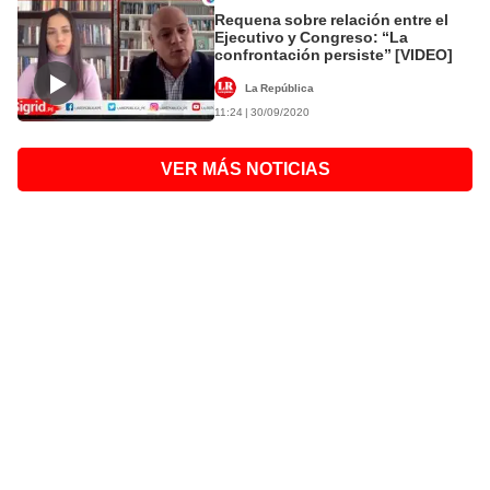
Requena sobre relación entre el
Ejecutivo y Congreso: “La
confrontación persiste” [VIDEO]
La República
11:24 | 30/09/2020
VER MÁS NOTICIAS