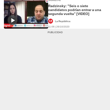
SIGRID.PE
Radzinsky: "Seis o siete
candidatos podrían entrar a una
segunda vuelta” [VIDEO]
La República
11:06 | 26/10/2020