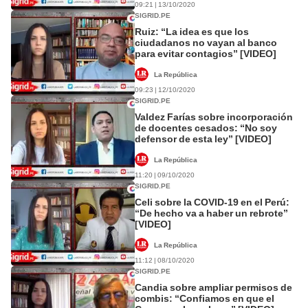
09:21 | 13/10/2020
SIGRID.PE
Ruiz: “La idea es que los
ciudadanos no vayan al banco
para evitar contagios” [VIDEO]
La República
09:23 | 12/10/2020
SIGRID.PE
Valdez Farías sobre incorporación
de docentes cesados: “No soy
defensor de esta ley” [VIDEO]
La República
11:20 | 09/10/2020
SIGRID.PE
Celi sobre la COVID-19 en el Perú:
“De hecho va a haber un rebrote”
[VIDEO]
La República
11:12 | 08/10/2020
SIGRID.PE
Candia sobre ampliar permisos de
combis: “Confiamos en que el