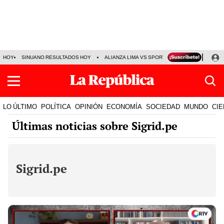
HOY
SINUANO RESULTADOS HOY
ALIANZA LIMA VS SPORT BOYS
JORGE MES
LO ÚLTIMO
POLÍTICA
OPINIÓN
ECONOMÍA
SOCIEDAD
MUNDO
CIE
Últimas noticias sobre Sigrid.pe
Sigrid.pe