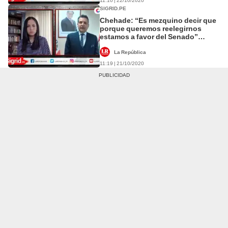
11:10 | 22/10/2020
SIGRID.PE
Chehade: “Es mezquino decir que
porque queremos reelegirnos
estamos a favor del Senado”
[VIDEO]
La República
11:19 | 21/10/2020