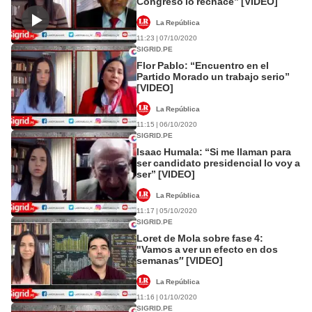
Congreso lo rechace” [VIDEO]
La República
11:23 | 07/10/2020
SIGRID.PE
Flor Pablo: “Encuentro en el
Partido Morado un trabajo serio”
[VIDEO]
La República
11:15 | 06/10/2020
SIGRID.PE
Isaac Humala: “Si me llaman para
ser candidato presidencial lo voy a
ser” [VIDEO]
La República
11:17 | 05/10/2020
SIGRID.PE
Loret de Mola sobre fase 4:
"Vamos a ver un efecto en dos
semanas″ [VIDEO]
La República
11:16 | 01/10/2020
SIGRID.PE