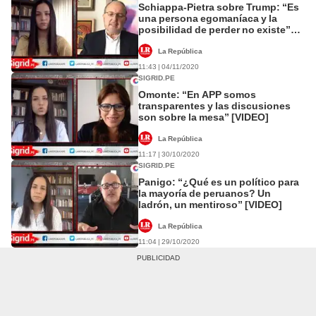
Schiappa-Pietra sobre Trump: “Es
una persona egomaníaca y la
posibilidad de perder no existe”
[VIDEO]
La República
11:43 | 04/11/2020
SIGRID.PE
Omonte: “En APP somos
transparentes y las discusiones
son sobre la mesa” [VIDEO]
La República
11:17 | 30/10/2020
SIGRID.PE
Panigo: “¿Qué es un político para
la mayoría de peruanos? Un
ladrón, un mentiroso” [VIDEO]
La República
11:04 | 29/10/2020