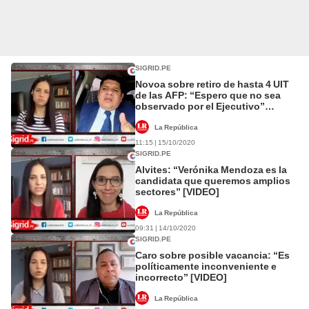
SIGRID.PE
Novoa sobre retiro de hasta 4 UIT
de las AFP: “Espero que no sea
observado por el Ejecutivo”
[VIDEO]
La República
11:15 | 15/10/2020
SIGRID.PE
Alvites: “Verónika Mendoza es la
candidata que queremos amplios
sectores” [VIDEO]
La República
09:31 | 14/10/2020
SIGRID.PE
Caro sobre posible vacancia: “Es
políticamente inconveniente e
incorrecto” [VIDEO]
La República