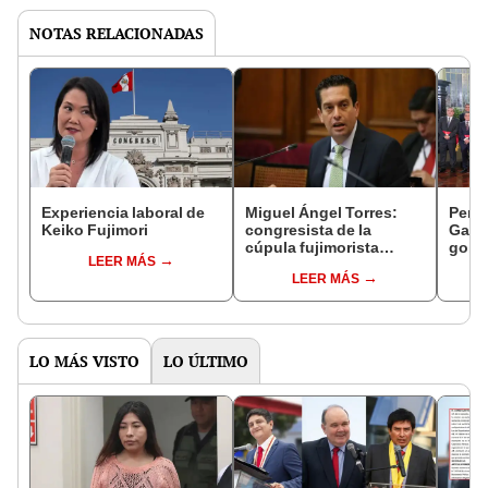
NOTAS RELACIONADAS
Experiencia laboral de
Miguel Ángel Torres:
Perfi
Keiko Fujimori
congresista de la
Gabin
cúpula fujimorista
gobi
LEER MÁS
controlará el primer año
Fujim
LEER MÁS
del Senado
LO MÁS VISTO
LO ÚLTIMO