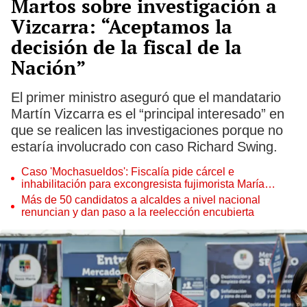
Martos sobre investigación a
Vizcarra: “Aceptamos la
decisión de la fiscal de la
Nación”
El primer ministro aseguró que el mandatario
Martín Vizcarra es el “principal interesado” en
que se realicen las investigaciones porque no
estaría involucrado con caso Richard Swing.
Caso 'Mochasueldos': Fiscalía pide cárcel e
inhabilitación para excongresista fujimorista María
Cordero Jon Tay
Más de 50 candidatos a alcaldes a nivel nacional
renuncian y dan paso a la reelección encubierta