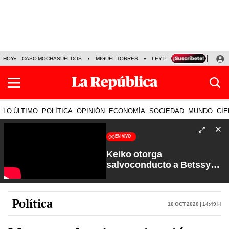
HOY
CASO MOCHASUELDOS
MIGUEL TORRES
LEY PULPÍN
PRECIO DEL
LO ÚLTIMO
POLÍTICA
OPINIÓN
ECONOMÍA
SOCIEDAD
MUNDO
CIE
EN VIVO
Keiko otorga
salvoconducto a Betssy
Chávez y renuevan
Petroperú | Sin Guion con
Rosa María Palacios
Política
10 Oct 2020 | 14:49 h