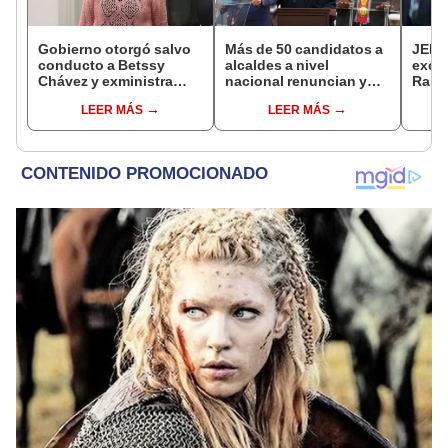
Gobierno otorgó salvo
Más de 50 candidatos a
JEE 
conducto a Betssy
alcaldes a nivel
excl
Chávez y exministra
nacional renuncian y
Ramí
viajó a México en la
dan paso a la reelección
cand
LEER MÁS
LEER MÁS
madrugada
encubierta
regio
sent