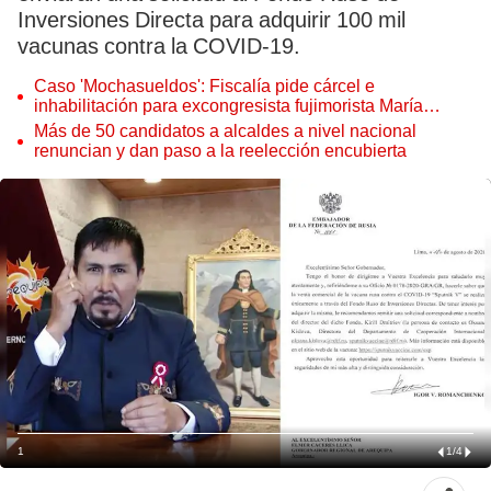
Inversiones Directa para adquirir 100 mil
vacunas contra la COVID-19.
Caso 'Mochasueldos': Fiscalía pide cárcel e
inhabilitación para excongresista fujimorista María
Cordero Jon Tay
Más de 50 candidatos a alcaldes a nivel nacional
renuncian y dan paso a la reelección encubierta
1
1
/
4