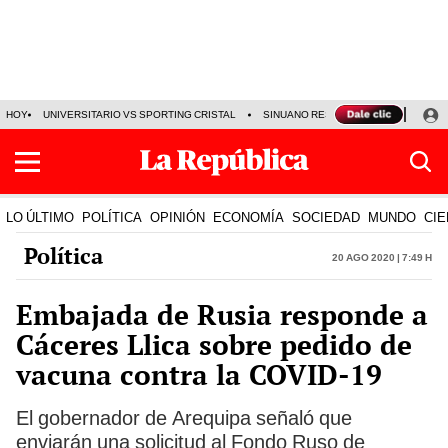
HOY
UNIVERSITARIO VS SPORTING CRISTAL
SINUANO RESULTADOS HOY
CA
LO ÚLTIMO
POLÍTICA
OPINIÓN
ECONOMÍA
SOCIEDAD
MUNDO
CIE
Política
20 Ago 2020 | 7:49 h
Embajada de Rusia responde a
Cáceres Llica sobre pedido de
vacuna contra la COVID-19
El gobernador de Arequipa señaló que
enviarán una solicitud al Fondo Ruso de