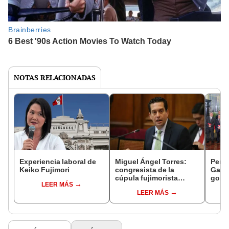
NOTAS RELACIONADAS
Experiencia laboral de
Miguel Ángel Torres:
Perfi
Keiko Fujimori
congresista de la
Gabin
cúpula fujimorista
gobi
LEER MÁS
controlará el primer año
Fujim
LEER MÁS
del Senado