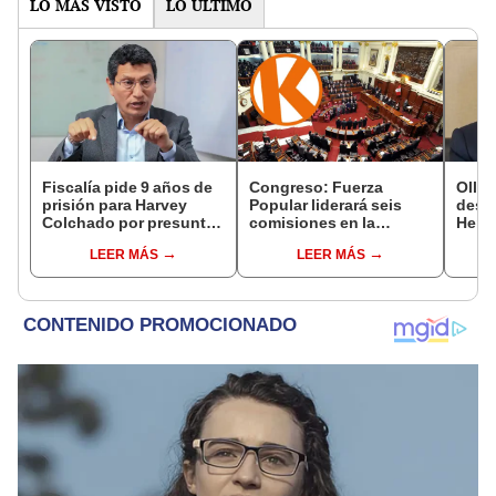
LO MÁS VISTO
LO ÚLTIMO
Fiscalía pide 9 años de
Congreso: Fuerza
Ollan
prisión para Harvey
Popular liderará seis
destr
Colchado por presunta
comisiones en la
Hered
negociación
Cámara de Diputados
el 20
LEER MÁS
LEER MÁS
incompatible y falsedad
ideológica