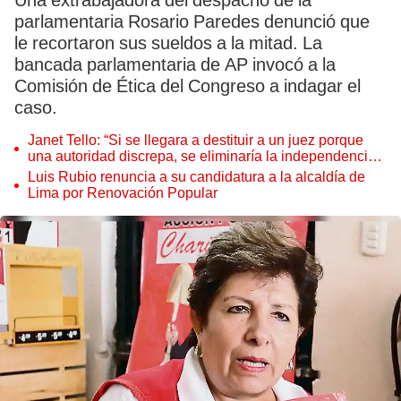
Una extrabajadora del despacho de la
parlamentaria Rosario Paredes denunció que
le recortaron sus sueldos a la mitad. La
bancada parlamentaria de AP invocó a la
Comisión de Ética del Congreso a indagar el
caso.
Janet Tello: “Si se llegara a destituir a un juez porque
una autoridad discrepa, se eliminaría la independencia
judicial”
Luis Rubio renuncia a su candidatura a la alcaldía de
Lima por Renovación Popular