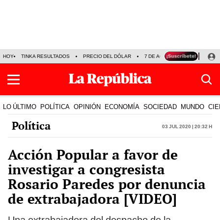
HOY
TINKA RESULTADOS
PRECIO DEL DÓLAR
7 DE AGOSTO
OLLANTA H
LO ÚLTIMO
POLÍTICA
OPINIÓN
ECONOMÍA
SOCIEDAD
MUNDO
CIE
Política
03 Jul 2020 | 20:32 h
Acción Popular a favor de
investigar a congresista
Rosario Paredes por denuncia
de extrabajadora [VIDEO]