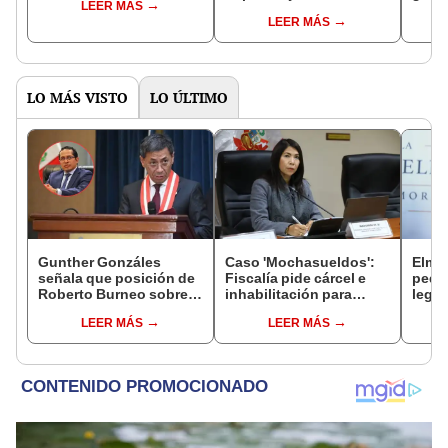
LEER MÁS
controlará el primer año
Fujim
LEER MÁS
del Senado
LO MÁS VISTO
LO ÚLTIMO
Gunther Gonzáles
Caso 'Mochasueldos':
Elme
señala que posición de
Fiscalía pide cárcel e
pedid
Roberto Burneo sobre
inhabilitación para
legis
reelección de López
excongresista
paral
LEER MÁS
LEER MÁS
Aliaga no representan al
fujimorista María
buroc
JNE
Cordero Jon Tay