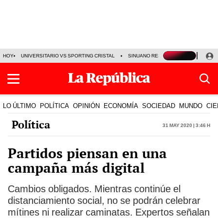
HOY
UNIVERSITARIO VS SPORTING CRISTAL
SINUANO RESULTADOS HOY
CA
LO ÚLTIMO
POLÍTICA
OPINIÓN
ECONOMÍA
SOCIEDAD
MUNDO
CIE
Política
31 May 2020 | 3:46 h
Partidos piensan en una
campaña más digital
Cambios obligados. Mientras continúe el
distanciamiento social, no se podrán celebrar
mítines ni realizar caminatas. Expertos señalan