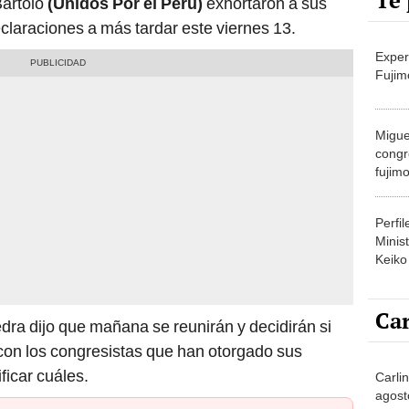
Te 
Bartolo
(Unidos Por el Perú)
exhortaron a sus
laraciones a más tardar este viernes 13.
Exper
Fujim
Migue
congr
fujimo
prime
Perfi
Minist
Keiko
Car
ra dijo que mañana se reunirán y decidirán si
con los congresistas que han otorgado sus
ficar cuáles.
Carli
agost