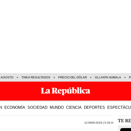
E AGOSTO
TINKA RESULTADOS
PRECIO DEL DÓLAR
OLLANTA HUMALA
P
N
ECONOMÍA
SOCIEDAD
MUNDO
CIENCIA
DEPORTES
ESPECTÁCU
TE R
12 Mar 2020 | 5:26 h