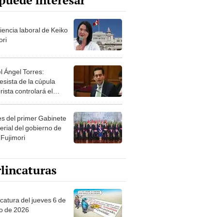
puede interesar
iencia laboral de Keiko
ori
l Ángel Torres:
esista de la cúpula
rista controlará el
r año del Senado
les del primer Gabinete
erial del gobierno de
 Fujimori
lincaturas
ncatura del jueves 6 de
o de 2026