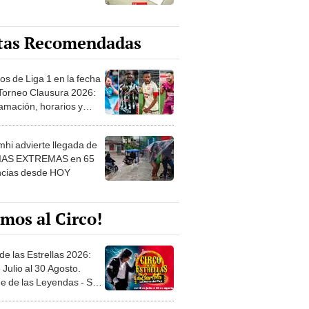
tas Recomendadas
os de Liga 1 en la fecha
 Torneo Clausura 2026:
amación, horarios y
 ver
hi advierte llegada de
IAS EXTREMAS en 65
ncias desde HOY
mos al Circo!
de las Estrellas 2026:
 Julio al 30 Agosto.
e de las Leyendas - San
l