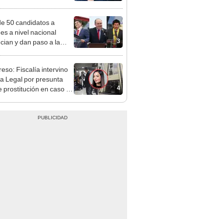
e deja sacar la vuelta"
e 50 candidatos a
des a nivel nacional
3
cian y dan paso a la
cción encubierta
eso: Fiscalía intervino
na Legal por presunta
4
e prostitución en caso de
a Vidal