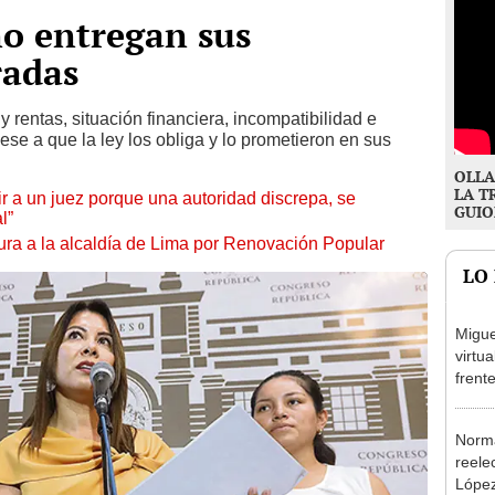
no entregan sus
radas
 rentas, situación financiera, incompatibilidad e
ese a que la ley los obliga y lo prometieron en sus
OLLA
LA T
tuir a un juez porque una autoridad discrepa, se
GUIO
l”
ura a la alcaldía de Lima por Renovación Popular
LO
Migue
virtu
frent
plant
Norma
reele
López