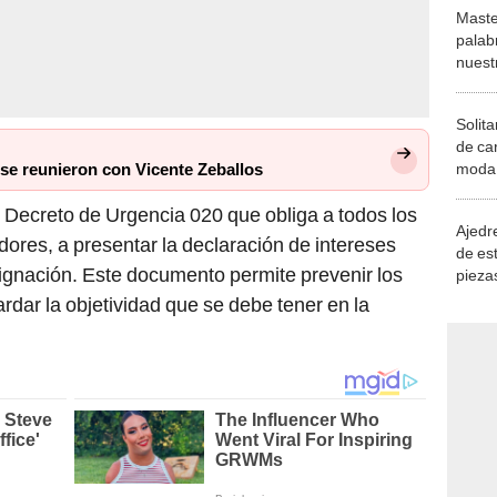
Maste
palab
nuest
Solita
de ca
moda.
se reunieron con Vicente Zeballos
demue
 Decreto de Urgencia 020 que obliga a todos los
Ajedre
adores, a presentar la declaración de intereses
de es
ignación. Este documento permite prevenir los
piezas
consi
ardar la objetividad que se debe tener en la