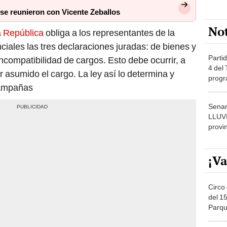
se reunieron con Vicente Zeballos
No
a República
obliga a los representantes de la
ciales las tres declaraciones juradas: de bienes y
Partid
incompatibilidad de cargos. Esto debe ocurrir, a
4 del
r asumido el cargo. La ley así lo determina y
progr
campañas
dónde
Senam
LLUV
provi
¡Va
Circo 
del 15
Parqu
Migue