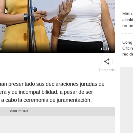
que s
Más d
alcal
renun
reele
Congr
Ofici
as
1
/
2
red d
Andre
Compartir
han presentado sus declaraciones juradas de
era y de incompatibilidad, a pesar de ser
ar a cabo la ceremonia de juramentación.