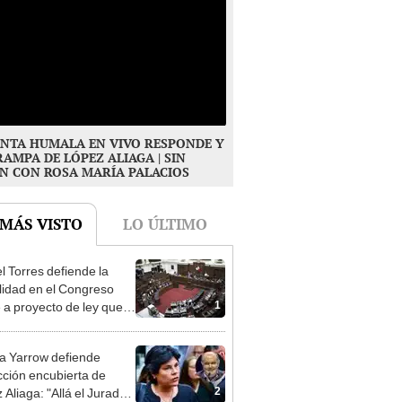
NTA HUMALA EN VIVO RESPONDE Y
RAMPA DE LÓPEZ ALIAGA | SIN
N CON ROSA MARÍA PALACIOS
 MÁS VISTO
LO ÚLTIMO
l Torres defiende la
alidad en el Congreso
1
e a proyecto de ley que
ea la presencialidad
 Yarrow defiende
cción encubierta de
2
 Aliaga: "Allá el Jurado