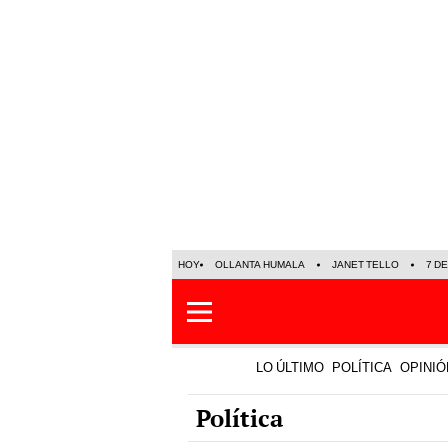
HOY
OLLANTA HUMALA
JANET TELLO
7 D
LO ÚLTIMO
POLÍTICA
OPINIÓ
Política