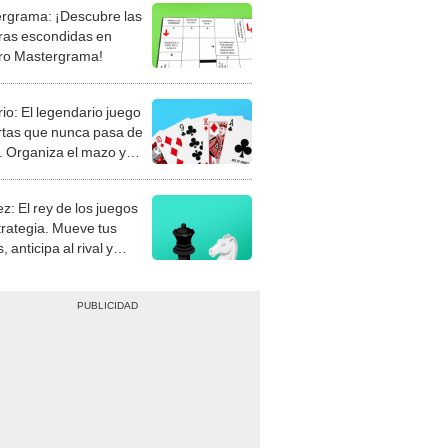
rgrama: ¡Descubre las
ras escondidas en
ro Mastergrama!
rio: El legendario juego
rtas que nunca pasa de
 Organiza el mazo y
stra tu habilidad.
z: El rey de los juegos
trategia. Mueve tus
, anticipa al rival y
gue el jaque mate.