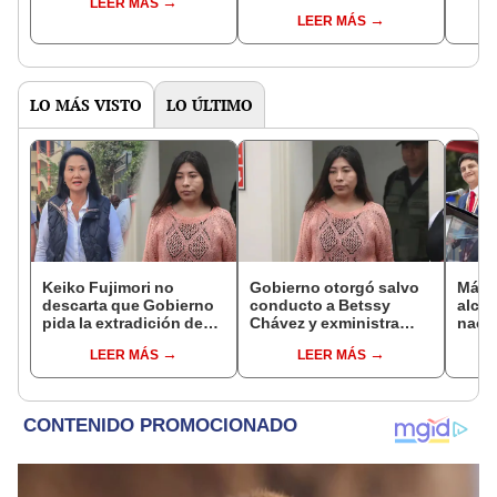
LEER MÁS
controlará el primer año
Fujim
LEER MÁS
del Senado
LO MÁS VISTO
LO ÚLTIMO
Keiko Fujimori no
Gobierno otorgó salvo
Más d
descarta que Gobierno
conducto a Betssy
alcal
pida la extradición de
Chávez y exministra
nacio
Betssy Chávez: "Está
viajó a México en la
dan p
LEER MÁS
LEER MÁS
dentro de nuestras
madrugada
encu
facultades"