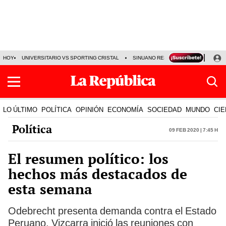
HOY
UNIVERSITARIO VS SPORTING CRISTAL
SINUANO RESULTADOS HOY
CA
LO ÚLTIMO
POLÍTICA
OPINIÓN
ECONOMÍA
SOCIEDAD
MUNDO
CIE
Política
09 Feb 2020 | 7:45 h
El resumen político: los
hechos más destacados de
esta semana
Odebrecht presenta demanda contra el Estado
Peruano, Vizcarra inició las reuniones con