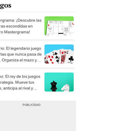
rgrama: ¡Descubre las
ras escondidas en
ro Mastergrama!
rio: El legendario juego
rtas que nunca pasa de
 Organiza el mazo y
stra tu habilidad.
z: El rey de los juegos
trategia. Mueve tus
, anticipa al rival y
gue el jaque mate.