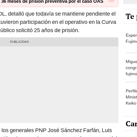
Te 
tuvieron participación en el operativo en la Curva
Público solicitó 25 años de prisión.
Exper
Fujim
Migue
congr
fujimo
prime
Perfi
Minist
Keiko
Car
an los generales PNP José Sánchez Farfán, Luis
 Altamirano, quienes se encontraban a cargo del
Carli
es que tenían tomada la vía
Fernando Belaunde
de ag