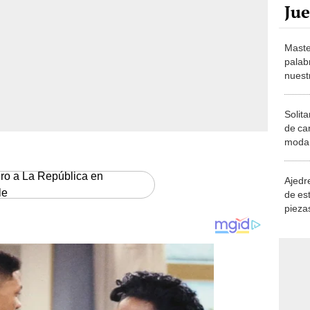
Maste
palab
nuest
Solita
de ca
moda.
demue
ero a La República en
Ajedre
le
de es
piezas
consi