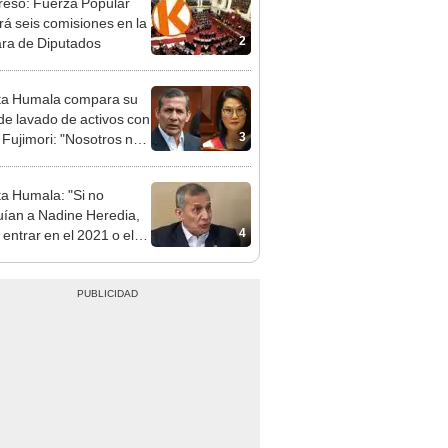
ta Humala compara su
de lavado de activos con
3
 Fujimori: "Nosotros no
mos, ella sí recibió"
ta Humala: "Si no
uían a Nadine Heredia,
4
 entrar en el 2021 o el
"