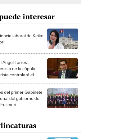
puede interesar
iencia laboral de Keiko
ori
l Ángel Torres:
esista de la cúpula
rista controlará el
r año del Senado
les del primer Gabinete
erial del gobierno de
 Fujimori
lincaturas
ncatura del miércoles 5
osto de 2026