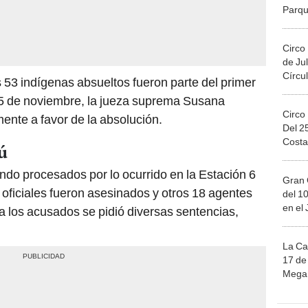
Circo
de Jul
Círcul
 53 indígenas absueltos fueron parte del primer
 5 de noviembre, la jueza suprema Susana
Circo
ente a favor de la absolución.
Del 2
Costa
ú
ndo procesados por lo ocurrido en la Estación 6
Gran 
1 oficiales fueron asesinados y otros 18 agentes
del 10
en el
ra los acusados se pidió diversas sentencias,
La Ca
17 de 
Mega 
Ju