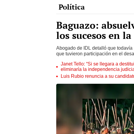
Baguazo: absuelv
los sucesos en la
Abogado de IDL detalló que todavía 
que tuvieron participación en el des
Janet Tello: “Si se llegara a desti
eliminaría la independencia judicia
Luis Rubio renuncia a su candidat