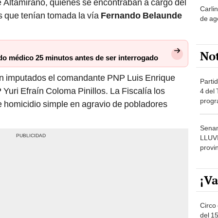
No
ado médico 25 minutos antes de ser interrogado
n imputados el comandante PNP Luis Enrique
Partid
uri Efraín Coloma Pinillos. La Fiscalía los
4 del
progr
de homicidio simple en agravio de pobladores
dónde
Senam
LLUV
provi
¡Va
Circo 
del 15
Parqu
Migue