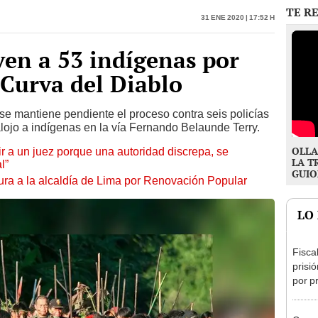
en a 53 indígenas por
 Curva del Diablo
se mantiene pendiente el proceso contra seis policías
alojo a indígenas en la vía Fernando Belaunde Terry.
OLLA
tuir a un juez porque una autoridad discrepa, se
LA T
l”
GUIO
ura a la alcaldía de Lima por Renovación Popular
LO
Fisca
prisi
por p
incom
ideol
Congr
lider
Cáma