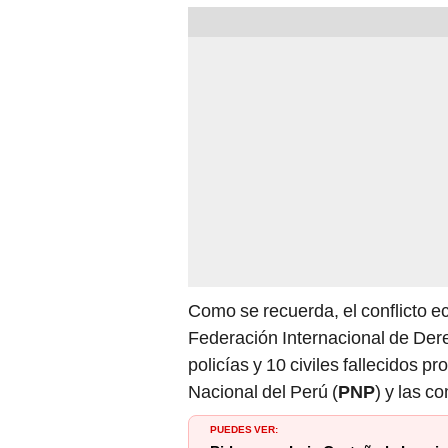
Como se recuerda, el conflicto e
Federación Internacional de De
policías y 10 civiles fallecidos p
Nacional del Perú (
PNP
) y las 
PUEDES VER:
Piden para Luis Castañeda Lossio
Juan José Quispe, abogado de ID