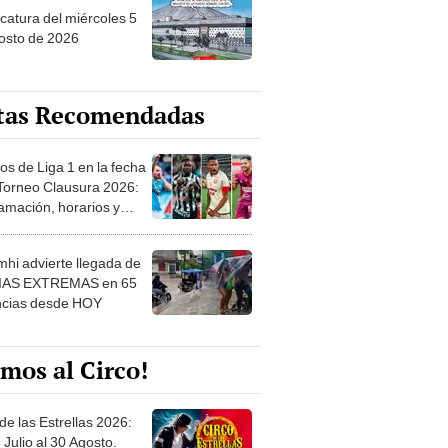
tas Recomendadas
os de Liga 1 en la fecha
 Torneo Clausura 2026:
amación, horarios y
 ver
hi advierte llegada de
IAS EXTREMAS en 65
ncias desde HOY
mos al Circo!
de las Estrellas 2026:
 Julio al 30 Agosto.
e de las Leyendas - San
l