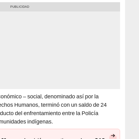
conómico – social, denominado así por la
rechos Humanos, terminó con un saldo de 24
roducto del enfrentamiento entre la Policía
comunidades indígenas.
 36 meses de prisión preventiva por el caso OAS
L, detalló que todavía se mantiene pendiente el