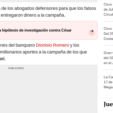
Circo
 de los abogados defensores para que los falsos
de Jul
Círcul
 entregaron dinero a la campaña.
Circo
za hipótesis de investigación contra César
Del 2
Costa
ones del banquero
Dionisio Romero
y los
millonarios aportes a la campaña de los que
Gran 
del 10
ori
.
en el
La Ca
17 de 
Mega 
Ju