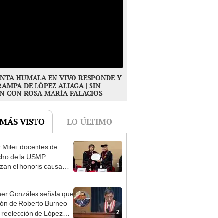
NTA HUMALA EN VIVO RESPONDE Y
RAMPA DE LÓPEZ ALIAGA | SIN
N CON ROSA MARÍA PALACIOS
 MÁS VISTO
LO ÚLTIMO
r Milei: docentes de
cho de la USMP
1
zan el honoris causa
ado al presidente de
tina
er Gonzáles señala que
ión de Roberto Burneo
2
 reelección de López