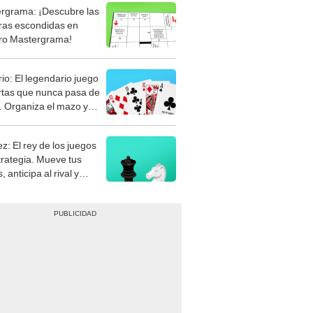
rgrama: ¡Descubre las
ras escondidas en
ro Mastergrama!
rio: El legendario juego
rtas que nunca pasa de
 Organiza el mazo y
stra tu habilidad.
z: El rey de los juegos
trategia. Mueve tus
, anticipa al rival y
gue el jaque mate.