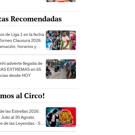
tas Recomendadas
os de Liga 1 en la fecha
 Torneo Clausura 2026:
amación, horarios y
 ver
hi advierte llegada de
IAS EXTREMAS en 65
ncias desde HOY
mos al Circo!
de las Estrellas 2026:
 Julio al 30 Agosto.
e de las Leyendas - San
l