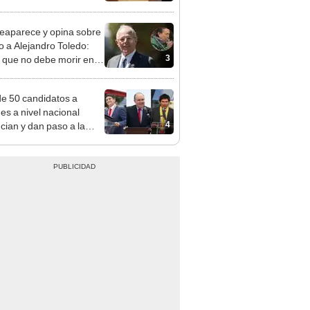
a no representan al JNE
eaparece y opina sobre
to a Alejandro Toledo:
3
 que no debe morir en la
l"
e 50 candidatos a
des a nivel nacional
4
cian y dan paso a la
cción encubierta