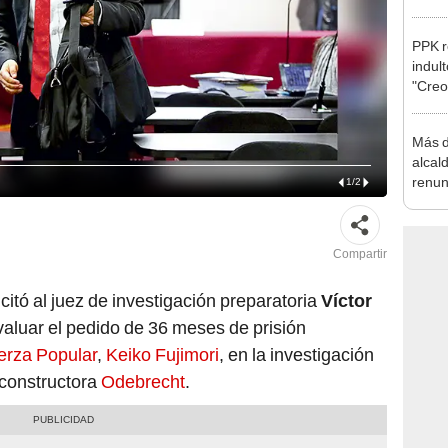
Aliag
PPK r
indul
"Creo
cárce
Más d
alcal
renun
1
/
2
reele
Compartir
icitó al juez de investigación preparatoria
Víctor
aluar el pedido de 36 meses de prisión
erza Popular
,
Keiko Fujimori
, en la investigación
 constructora
Odebrecht
.