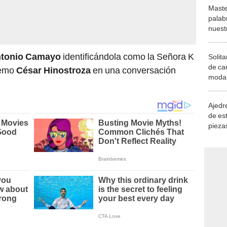
Maste
palab
nuest
tonio Camayo
identificándola como la Señora K
Solita
de ca
premo
César Hinostroza
en una conversación
moda.
demue
Ajedre
de es
piezas
consi