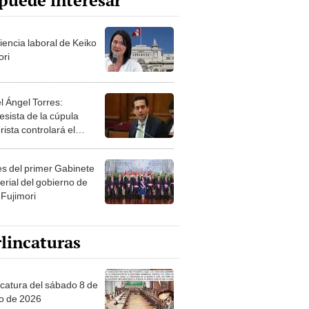
puede interesar
iencia laboral de Keiko
ori
l Ángel Torres:
esista de la cúpula
rista controlará el
r año del Senado
les del primer Gabinete
erial del gobierno de
 Fujimori
lincaturas
ncatura del sábado 8 de
o de 2026