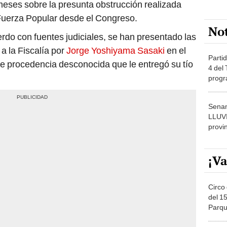
meses sobre la presunta obstrucción realizada
 Fuerza Popular desde el Congreso.
No
do con fuentes judiciales, se han presentado las
a la Fiscalía por
Jorge Yoshiyama Sasaki
en el
Partid
de procedencia desconocida que le entregó su tío
4 del
progr
dónde
Senam
LLUV
provi
¡Va
Circo 
del 15
Parqu
Migue