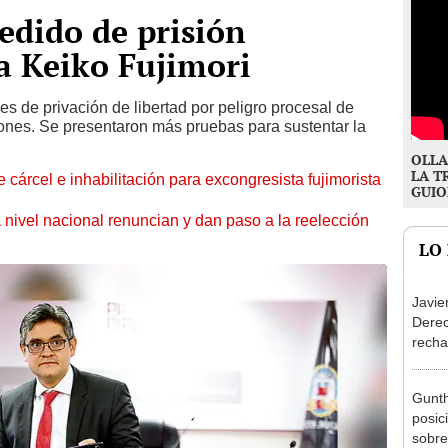
pedido de prisión
a Keiko Fujimori
es de privación de libertad por peligro procesal de
iones. Se presentaron más pruebas para sustentar la
OLLA
LA T
 cárcel e inhabilitación para excongresista fujimorista
GUIO
 nivel nacional renuncian y dan paso a la reelección
LO
Javie
Dere
recha
otorg
Argen
Gunth
posic
sobre