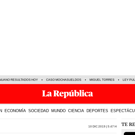
NUANO RESULTADOS HOY
CASO MOCHASUELDOS
MIGUEL TORRES
LEY PU
N
ECONOMÍA
SOCIEDAD
MUNDO
CIENCIA
DEPORTES
ESPECTÁCU
TE R
10 Dic 2019 | 5:47 h