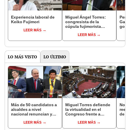
Experiencia laboral de
Miguel Ángel Torres:
Perfi
Keiko Fujimori
congresista de la
Gabin
cúpula fujimorista
gobi
LEER MÁS
controlará el primer año
Fujim
LEER MÁS
del Senado
LO MÁS VISTO
LO ÚLTIMO
Más de 50 candidatos a
Miguel Torres defiende
Norm
alcaldes a nivel
la virtualidad en el
reele
nacional renuncian y
Congreso frente a
de Ló
dan paso a la reelección
proyecto de ley que
Jurad
LEER MÁS
LEER MÁS
encubierta
plantea la
sacar
presencialidad