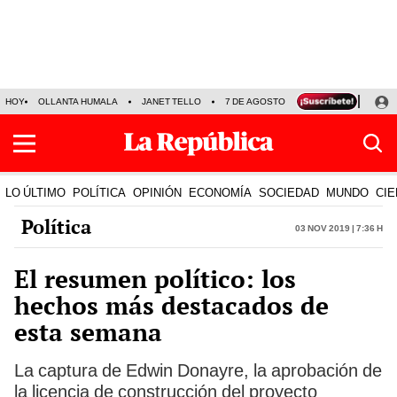
HOY
OLLANTA HUMALA
JANET TELLO
7 DE AGOSTO
TINKA RESULTADOS
LO ÚLTIMO
POLÍTICA
OPINIÓN
ECONOMÍA
SOCIEDAD
MUNDO
CIE
Política
03 Nov 2019 | 7:36 h
El resumen político: los
hechos más destacados de
esta semana
La captura de Edwin Donayre, la aprobación de
la licencia de construcción del proyecto