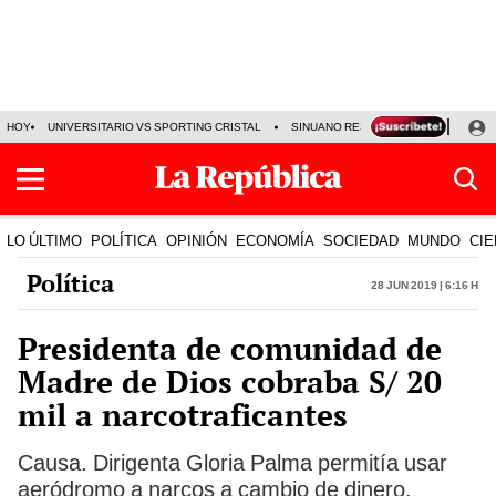
HOY
UNIVERSITARIO VS SPORTING CRISTAL
SINUANO RESULTADOS HOY
CA
LO ÚLTIMO
POLÍTICA
OPINIÓN
ECONOMÍA
SOCIEDAD
MUNDO
CIE
Política
28 Jun 2019 | 6:16 h
Presidenta de comunidad de
Madre de Dios cobraba S/ 20
mil a narcotraficantes
Causa. Dirigenta Gloria Palma permitía usar
aeródromo a narcos a cambio de dinero.