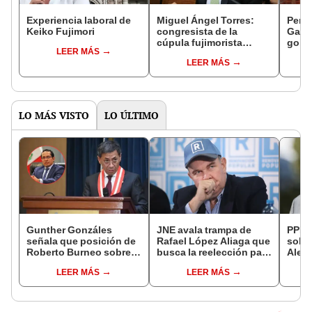
Experiencia laboral de
Miguel Ángel Torres:
Perfi
Keiko Fujimori
congresista de la
Gabin
cúpula fujimorista
gobi
LEER MÁS
controlará el primer año
Fujim
LEER MÁS
del Senado
LO MÁS VISTO
LO ÚLTIMO
Gunther Gonzáles
JNE avala trampa de
PPK r
señala que posición de
Rafael López Aliaga que
sobre
Roberto Burneo sobre
busca la reelección para
Aleja
reelección de López
la Municipalidad de
que n
LEER MÁS
LEER MÁS
Aliaga no representan al
Lima
cárce
JNE