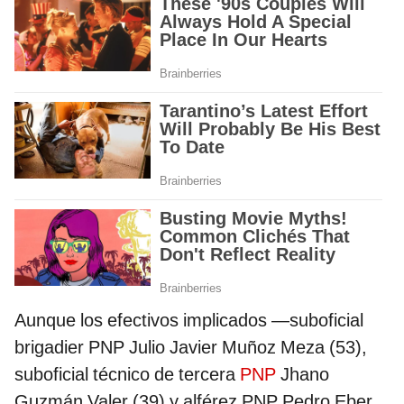
Aunque los efectivos implicados —suboficial
brigadier PNP Julio Javier Muñoz Meza (53),
suboficial técnico de tercera
PNP
Jhano
Guzmán Valer (39) y alférez PNP Pedro Eber