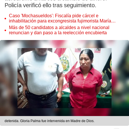
Policía verificó ello tras seguimiento.
Caso 'Mochasueldos': Fiscalía pide cárcel e
inhabilitación para excongresista fujimorista María
Cordero Jon Tay
Más de 50 candidatos a alcaldes a nivel nacional
renuncian y dan paso a la reelección encubierta
detenida. Gloria Palma fue intervenida en Madre de Dios.