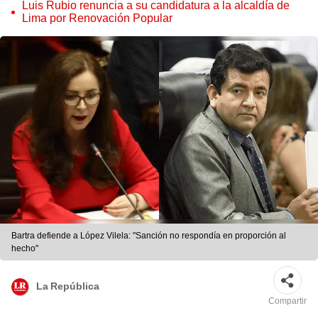
judicial”
Luis Rubio renuncia a su candidatura a la alcaldía de
Lima por Renovación Popular
Bartra defiende a López Vilela: "Sanción no respondía en proporción al
hecho"
La República
Compartir