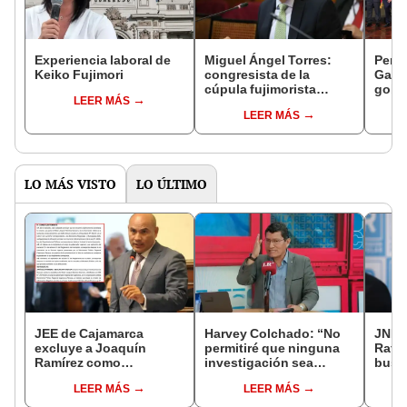
Experiencia laboral de
Miguel Ángel Torres:
Perfi
Keiko Fujimori
congresista de la
Gabin
cúpula fujimorista
gobi
LEER MÁS
controlará el primer año
Fujim
LEER MÁS
del Senado
LO MÁS VISTO
LO ÚLTIMO
JEE de Cajamarca
Harvey Colchado: “No
JNE a
excluye a Joaquín
permitiré que ninguna
Rafae
Ramírez como
investigación sea
busca
candidato a gobernador
utilizada como presión
la Mu
LEER MÁS
LEER MÁS
regional por ocultar
política”
Lima
sentencia