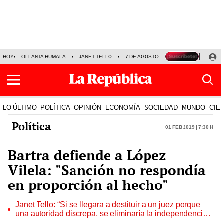
HOY
OLLANTA HUMALA
JANET TELLO
7 DE AGOSTO
TINKA RESULTADOS
LO ÚLTIMO
POLÍTICA
OPINIÓN
ECONOMÍA
SOCIEDAD
MUNDO
CIE
Política
01 Feb 2019 | 7:30 h
Bartra defiende a López
Vilela: "Sanción no respondía
en proporción al hecho"
Janet Tello: “Si se llegara a destituir a un juez porque
una autoridad discrepa, se eliminaría la independencia