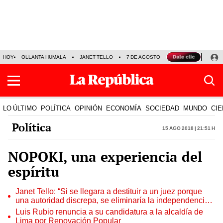
HOY
OLLANTA HUMALA
JANET TELLO
7 DE AGOSTO
TINKA RESULTADOS
LO ÚLTIMO
POLÍTICA
OPINIÓN
ECONOMÍA
SOCIEDAD
MUNDO
CIE
Política
15 Ago 2018 | 21:51 h
NOPOKI, una experiencia del
espíritu
Janet Tello: “Si se llegara a destituir a un juez porque
una autoridad discrepa, se eliminaría la independencia
judicial”
Luis Rubio renuncia a su candidatura a la alcaldía de
Lima por Renovación Popular