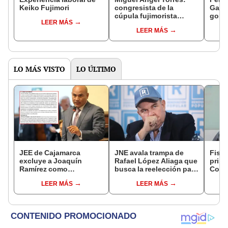
Keiko Fujimori
congresista de la
Gabin
cúpula fujimorista
gobi
LEER MÁS
controlará el primer año
Fujim
LEER MÁS
del Senado
LO MÁS VISTO
LO ÚLTIMO
JEE de Cajamarca
JNE avala trampa de
Fisca
excluye a Joaquín
Rafael López Aliaga que
prisi
Ramírez como
busca la reelección para
Colc
candidato a gobernador
la Municipalidad de
nego
LEER MÁS
LEER MÁS
regional por ocultar
Lima
incom
sentencia
ideol