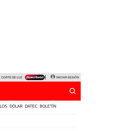
CORTE DE LUZ
VIERNES 7 DE AGOSTO
INICIAR SESIÓN
ALBERTO BENAVIDES
NALDY SALD
LOS
DÓLAR
DATEC
BOLETÍN