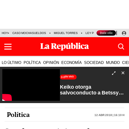
HOY
CASO MOCHASUELDOS
MIGUEL TORRES
LEY PULPÍN
PRECIO DEL
LO ÚLTIMO
POLÍTICA
OPINIÓN
ECONOMÍA
SOCIEDAD
MUNDO
CIE
EN VIVO
Keiko otorga
salvoconducto a Betssy
Chávez y renuevan
Petroperú | Sin Guion con
Rosa María Palacios
Política
12 Abr 2018 | 16:10 h