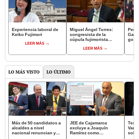
Experiencia laboral de
Miguel Ángel Torres:
Perfi
Keiko Fujimori
congresista de la
Gabin
cúpula fujimorista
gobi
LEER MÁS
controlará el primer año
Fujim
LEER MÁS
del Senado
LO MÁS VISTO
LO ÚLTIMO
Más de 50 candidatos a
JEE de Cajamarca
Testi
alcaldes a nivel
excluye a Joaquín
Varil
nacional renuncian y
Ramírez como
sobo
dan paso a la reelección
candidato a gobernador
Orell