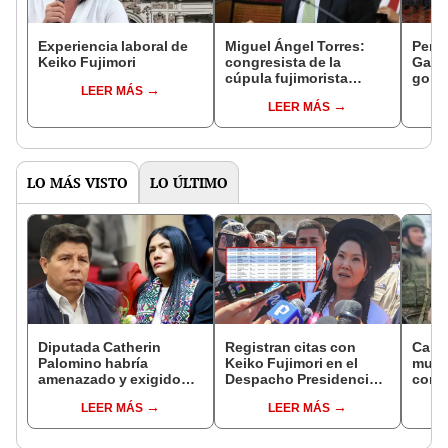
Experiencia laboral de
Miguel Ángel Torres:
Perfi
Keiko Fujimori
congresista de la
Gabin
cúpula fujimorista
gobi
LEER MÁS
controlará el primer año
Fujim
LEER MÁS
del Senado
LO MÁS VISTO
LO ÚLTIMO
Diputada Catherin
Registran citas con
Canci
Palomino habría
Keiko Fujimori en el
muert
amenazado y exigido
Despacho Presidencial
compa
S/300 mil a familiares de
mientras ella estaba de
114 d
LEER MÁS
LEER MÁS
Pedro Castillo tras
viaje
capt
insultarlos por
WhatsApp