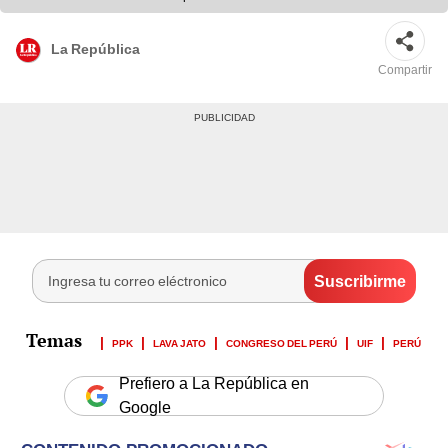
La República
Compartir
PPK
LAVA JATO
CONGRESO DEL PERÚ
UIF
PERÚ
Prefiero a La República en
Google