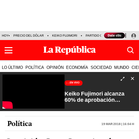
HOY
PRECIO DEL DÓLAR
KEIKO FUJIMORI
PARTIDO OBRAS
ARMONÍA 10
LO ÚLTIMO
POLÍTICA
OPINIÓN
ECONOMÍA
SOCIEDAD
MUNDO
CIE
EN VIVO
Keiko Fujimori alcanza
60% de aprobación
ciudadana | Sin Guion con
Rosa María Palacios
Política
19 Mar 2018 | 16:04 h