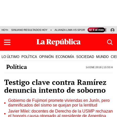
HOY
SINUANO RESULTADOS HOY
ALIANZA LIMA VS SPORT BOYS
JORGE MES
LO ÚLTIMO
POLÍTICA
OPINIÓN
ECONOMÍA
SOCIEDAD
MUNDO
CIE
Política
14 Ene 2018 | 13:53 h
Testigo clave contra Ramírez
denuncia intento de soborno
Gobierno de Fujimori promete viviendas en Junín, pero
damnificados del sismo se quejan por la lentitud
Javier Milei: docentes de Derecho de la USMP rechazan
el honoris causa otorgado al presidente de Argentina