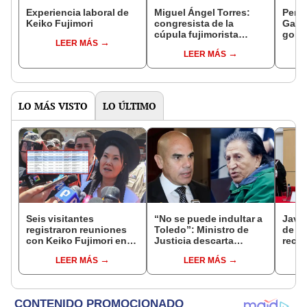
Experiencia laboral de
Miguel Ángel Torres:
Perfi
Keiko Fujimori
congresista de la
Gabin
cúpula fujimorista
gobi
LEER MÁS
controlará el primer año
Fujim
LEER MÁS
del Senado
LO MÁS VISTO
LO ÚLTIMO
Seis visitantes
“No se puede indultar a
Javie
registraron reuniones
Toledo”: Ministro de
de D
con Keiko Fujimori en
Justicia descarta
recha
las mismas horas que la
beneficio para el
causa
LEER MÁS
LEER MÁS
presidenta se
exmandatario
presi
encontraba en Junín