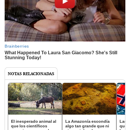
NOTAS RELACIONADAS
El inesperado animal al
La Amazonía escondía
Las 
que los científicos
algo tan grande que ni
que s