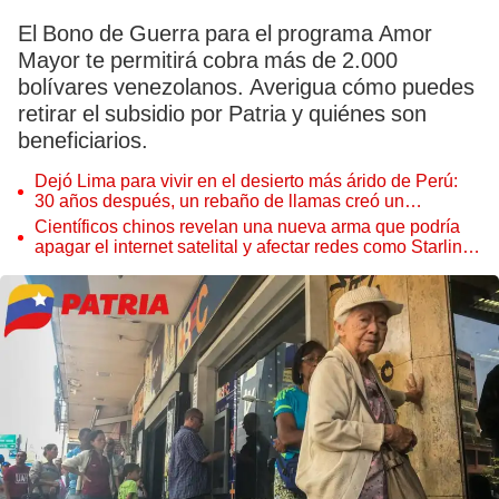
El Bono de Guerra para el programa Amor
Mayor te permitirá cobra más de 2.000
bolívares venezolanos. Averigua cómo puedes
retirar el subsidio por Patria y quiénes son
beneficiarios.
Dejó Lima para vivir en el desierto más árido de Perú:
30 años después, un rebaño de llamas creó un
sorprendente ecosistema
Científicos chinos revelan una nueva arma que podría
apagar el internet satelital y afectar redes como Starlink
de Elon Musk