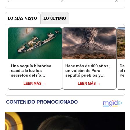
asno salvaje está
podría cambiar todo lo
convirtiendo el desierto
que se sabía sobre su
en un paisaje con más
pasado
vida
LO MÁS VISTO
LO ÚLTIMO
Una sequía histórica
Hace más de 400 años,
Dejó 
sacó a la luz los
un volcán de Perú
el de
secretos del río
sepultó pueblos y
Perú:
Danubio: barcos de la
provocó uno de los
un re
LEER MÁS
LEER MÁS
Segunda Guerra
veranos más fríos de la
creó
Mundial, fósiles de
historia: sigue bajo
ecos
mamut y más
monitoreo