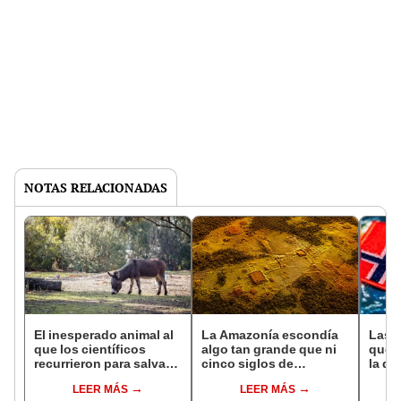
NOTAS RELACIONADAS
El inesperado animal al
La Amazonía escondía
Las 
que los científicos
algo tan grande que ni
que s
recurrieron para salvar
cinco siglos de
la de
la naturaleza: la
exploraciones lograron
pose
LEER MÁS
LEER MÁS
reintroducción de un
encontrarlo: el hallazgo
simil