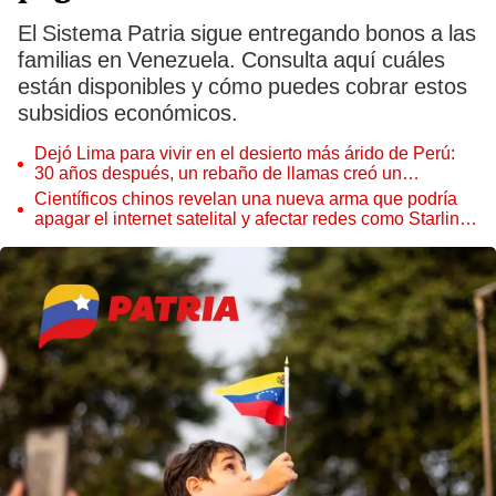
El Sistema Patria sigue entregando bonos a las
familias en Venezuela. Consulta aquí cuáles
están disponibles y cómo puedes cobrar estos
subsidios económicos.
Dejó Lima para vivir en el desierto más árido de Perú:
30 años después, un rebaño de llamas creó un
sorprendente ecosistema
Científicos chinos revelan una nueva arma que podría
apagar el internet satelital y afectar redes como Starlink
de Elon Musk