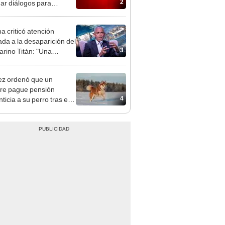
2
ar diálogos para
nar la guerra
 criticó atención
ada a la desaparición del
3
rino Titán: "Una
na desigualdad"
ez ordenó que un
re pague pensión
4
ticia a su perro tras el
cio: el caso que marca
ecedente