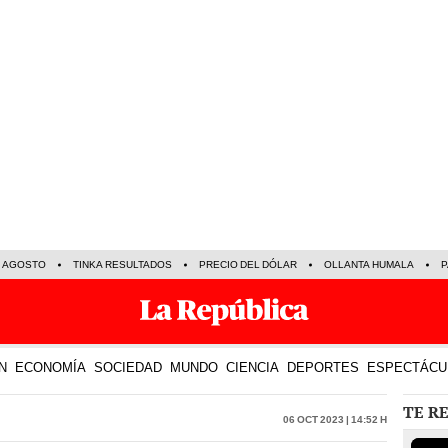
E AGOSTO
TINKA RESULTADOS
PRECIO DEL DÓLAR
OLLANTA HUMALA
P
N
ECONOMÍA
SOCIEDAD
MUNDO
CIENCIA
DEPORTES
ESPECTÁCU
TE R
06 Oct 2023 | 14:52 h