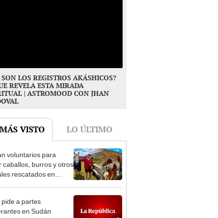
 SON LOS REGISTROS AKÁSHICOS?
UE REVELA ESTA MIRADA
RITUAL | ASTROMOOD CON JHAN
DOVAL
 MÁS VISTO
LO ÚLTIMO
n voluntarios para
r caballos, burros y otros
1
les rescatados en
 Zelanda: ofrecerán
miento gratis
 pide a partes
erantes en Sudán