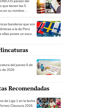
 ÚNICOS países del
 que tienen las 5
es en su nombre:
ca cuenta con uno
nicas banderas que son
dénticas a la de Perú:
e ellas posee un escudo
imilar
lincaturas
ncatura del jueves 6 de
o de 2026
tas Recomendadas
os de Liga 1 en la fecha
 Torneo Clausura 2026: