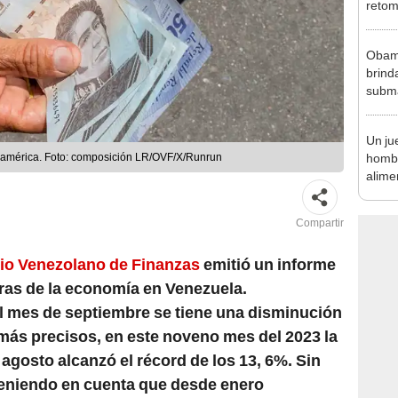
retom
termi
Obama
brind
subma
obsce
Un ju
homb
udamérica. Foto: composición LR/OVF/X/Runrun
alimen
divor
un pr
Compartir
io Venezolano de Finanzas
emitió un informe
fras de la economía en Venezuela.
 mes de septiembre se tiene una disminución
r más precisos, en este noveno mes del 2023 la
 agosto alcanzó el récord de los 13, 6%. Sin
teniendo en cuenta que desde enero