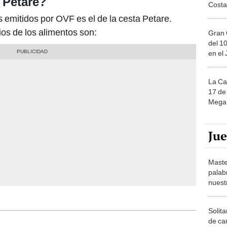
 Petare?
Costa
es emitidos por OVF es el de la cesta Petare.
ios de los alimentos son:
Gran 
del 10
en el
La Ca
17 de 
Mega 
Ju
Maste
palab
nuest
Solita
de ca