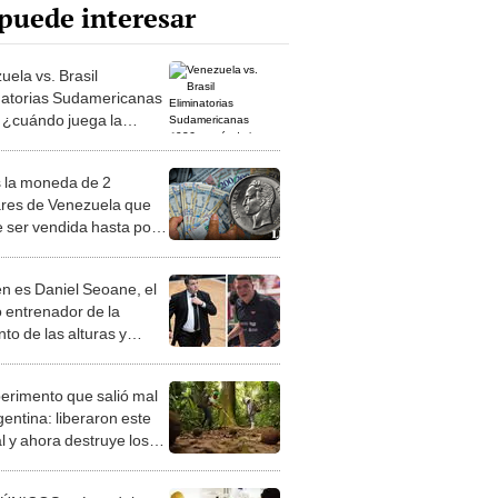
puede interesar
uela vs. Brasil
natorias Sudamericanas
 ¿cuándo juega la
into contra la Canarinha?
s la moneda de 2
ares de Venezuela que
 ser vendida hasta por
00
n es Daniel Seoane, el
 entrenador de la
nto de las alturas y
s fueron sus logros?
perimento que salió mal
gentina: liberaron este
l y ahora destruye los
es milenarios de la
onia