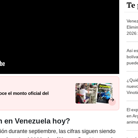
Te 
Venez
Elimi
2026:
Vinot
Así e
bolív
puede
S/3.0
¿Quié
nuevo
Vinoti
e el monto oficial del
cuále
El ex
en Ar
ón en Venezuela hoy?
anima
bosqu
ción durante septiembre, las cifras siguen siendo
Patag