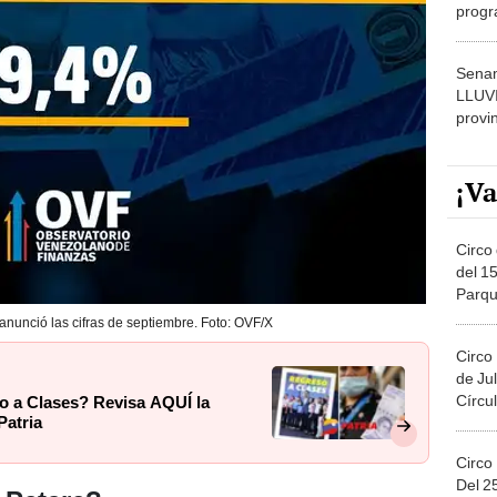
progr
dónde
Senam
LLUV
provi
¡Va
Circo 
del 15
Parqu
Migue
 anunció las cifras de septiembre. Foto: OVF/X
Circo
de Jul
Círcul
o a Clases? Revisa AQUÍ la
Patria
Circo
Del 2