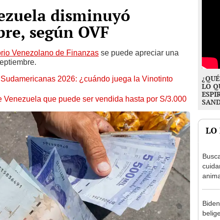
nezuela disminuyó
bre, según OVF
rio Venezolano de Finanzas
se puede apreciar una
septiembre.
¿QUÉ
s Sudamericanas 2026: ¿cuándo juega la Vinotinto
LO Q
ESPI
de Venezuela que puede ser vendida hasta por S/3.000
SAN
LO
Busca
cuida
anima
Nueva
aloja
Biden
belig