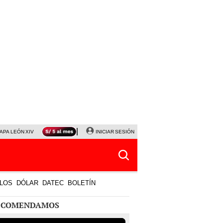
APA LEÓN XIV
NALDY SALDAÑA
INICIAR SESIÓN
LA BELLA LUZ
MAGALY MEDINA
HORÓS
LOS
DÓLAR
DATEC
BOLETÍN
ECOMENDAMOS