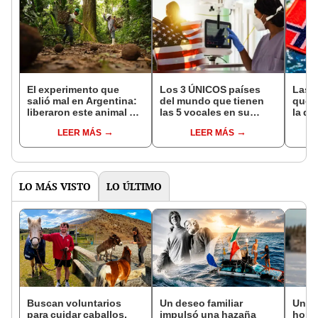
El experimento que
Los 3 ÚNICOS países
Las 
salió mal en Argentina:
del mundo que tienen
que s
liberaron este animal y
las 5 vocales en su
la de
ahora destruye los
nombre: América cuenta
pose
LEER MÁS
LEER MÁS
bosques milenarios de
con uno
simil
la Patagonia
LO MÁS VISTO
LO ÚLTIMO
Buscan voluntarios
Un deseo familiar
Un j
para cuidar caballos,
impulsó una hazaña
homb