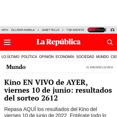
HOY
OLLANTA HUMALA
JANET TELLO
7 DE AGOSTO
TINKA RESULTADOS
LO ÚLTIMO
POLÍTICA
OPINIÓN
ECONOMÍA
SOCIEDAD
MUNDO
CIE
Mundo
11 Jun 2022 | 12:55 h
Kino EN VIVO de AYER,
viernes 10 de junio: resultados
del sorteo 2612
Repasa AQUÍ los resultados del Kino del
viernes 10 de junio de 2022. Entérate todo lo