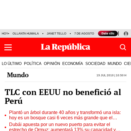
HOY
OLLANTA HUMALA
JANET TELLO
7 DE AGOSTO
TINKA RESULTADOS
LO ÚLTIMO
POLÍTICA
OPINIÓN
ECONOMÍA
SOCIEDAD
MUNDO
CIE
Mundo
19 Jul 2010 | 10:50 h
TLC con EEUU no benefició al
Perú
Plantó un árbol durante 40 años y transformó una isla:
hoy es un bosque casi 6 veces más grande que el
Parque de las Leyendas
Dubái apuesta por un nuevo puerto para evitar el
estrecho de Ormuz: aumentará 13% su capacidad y