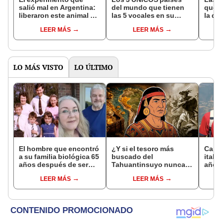
salió mal en Argentina:
del mundo que tienen
que s
liberaron este animal y
las 5 vocales en su
la de
ahora destruye los
nombre: América cuenta
pose
LEER MÁS
LEER MÁS
bosques milenarios de
con uno
simil
la Patagonia
LO MÁS VISTO
LO ÚLTIMO
El hombre que encontró
¿Y si el tesoro más
Carlo
a su familia biológica 65
buscado del
itali
años después de ser
Tahuantinsuyo nunca
años
abandonado: "Siento
estuvo donde todos
Influ
LEER MÁS
LEER MÁS
compasión por mi
pensaban? Una nueva
Catól
madre, hizo lo que
teoría reabre el misterio
pudo"
de Atahualpa