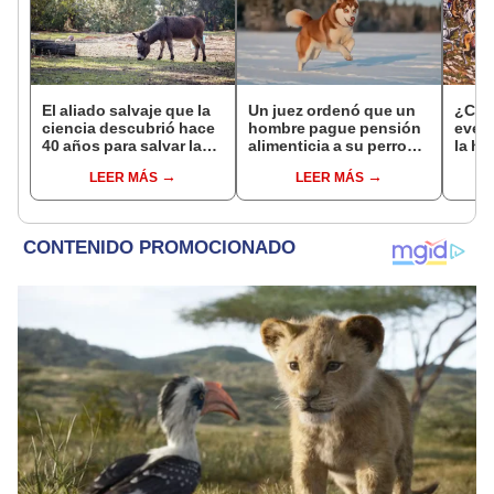
El aliado salvaje que la
Un juez ordenó que un
¿Cuá
ciencia descubrió hace
hombre pague pensión
even
40 años para salvar la
alimenticia a su perro
la hi
naturaleza: la
tras el divorcio: el caso
hoy, 
LEER MÁS
LEER MÁS
reintroducción de un
que marca un
Améri
asno salvaje está
precedente
mun
convirtiendo el desierto
en un paisaje con más
vida