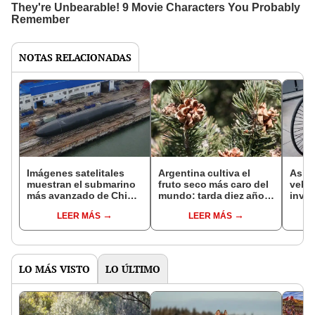
NOTAS RELACIONADAS
Imágenes satelitales
Argentina cultiva el
Así f
muestran el submarino
fruto seco más caro del
vehíc
más avanzado de China:
mundo: tarda diez años
inven
velocidad, sigilo y
en crecer y es un
que 
LEER MÁS
LEER MÁS
maniobrabilidad sin
ingrediente clave en la
trans
precedentes
repostería mundial
desd
LO MÁS VISTO
LO ÚLTIMO