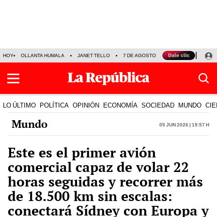
HOY
OLLANTA HUMALA
JANET TELLO
7 DE AGOSTO
TINKA RESULTADOS
LO ÚLTIMO
POLÍTICA
OPINIÓN
ECONOMÍA
SOCIEDAD
MUNDO
CIE
Mundo
05 Jun 2026 | 19:57 h
Este es el primer avión
comercial capaz de volar 22
horas seguidas y recorrer más
de 18.500 km sin escalas:
conectará Sídney con Europa y