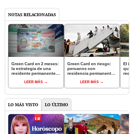
NOTAS RELACIONADAS
Green Card en 2 meses:
Green Card en riesgo:
El in
la estrategia de una
peruanos con
que l
residente permanente
residencia permanente
recur
que ahora ayuda a
en EEUU pueden ser
la na
LEER MÁS
LEER MÁS
inmigrantes en Estados
deportados por estas
reint
Unidos
razones
asno 
convi
en un
vida
LO MÁS VISTO
LO ÚLTIMO