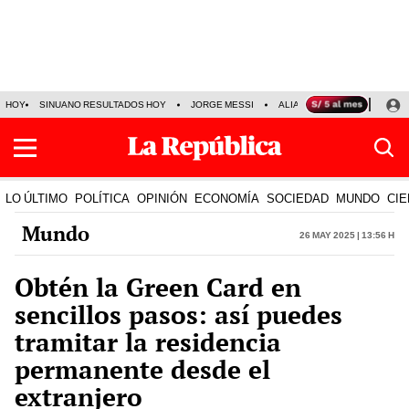
HOY
SINUANO RESULTADOS HOY
JORGE MESSI
ALIANZA LIMA VS SPORT BO
LO ÚLTIMO
POLÍTICA
OPINIÓN
ECONOMÍA
SOCIEDAD
MUNDO
CIE
Mundo
26 May 2025 | 13:56 h
Obtén la Green Card en
sencillos pasos: así puedes
tramitar la residencia
permanente desde el
extranjero