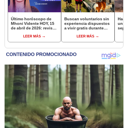
Último horóscopo de
Buscan voluntarios sin
Hace
Mhoni Vidente HOY, 15
experiencia dispuestos
un vo
de abril de 2026: revisa
a vivir gratis durante
sepul
las predicciones de tu
una semana: para
prov
LEER MÁS
LEER MÁS
signo y entérate si te
cuidar caballos, burros
veran
espera un día
y otros animales
histo
afortunado
rescatados en un
moni
refugio por 2 horas