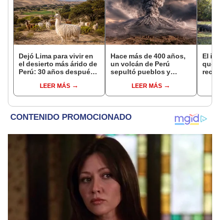
Dejó Lima para vivir en
Hace más de 400 años,
El in
el desierto más árido de
un volcán de Perú
que l
Perú: 30 años después,
sepultó pueblos y
recur
un rebaño de llamas
provocó uno de los
la na
LEER MÁS
LEER MÁS
creó un sorprendente
veranos más fríos de la
reint
ecosistema
historia: sigue bajo
asno 
monitoreo
convi
en un
vida