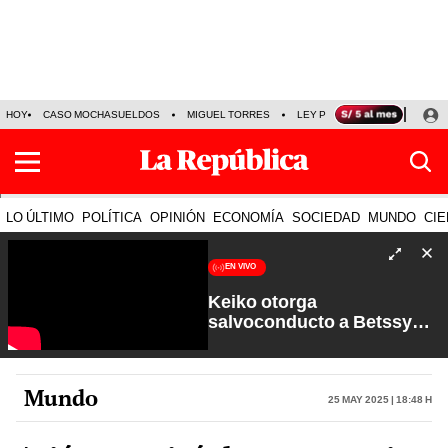
HOY
CASO MOCHASUELDOS
MIGUEL TORRES
LEY PULPÍN
PRECIO DEL
LO ÚLTIMO
POLÍTICA
OPINIÓN
ECONOMÍA
SOCIEDAD
MUNDO
CIE
EN VIVO
Keiko otorga
salvoconducto a Betssy
Chávez y renuevan
Petroperú | Sin Guion con
Rosa María Palacios
Mundo
25 May 2025 | 18:48 h