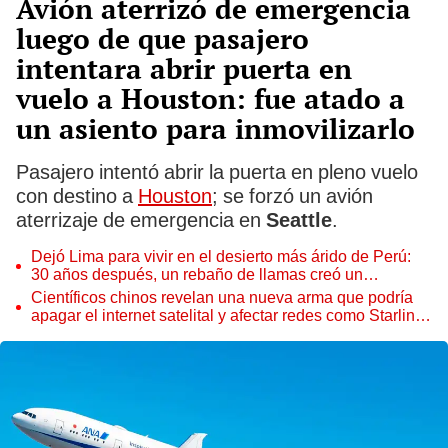
Avión aterrizó de emergencia
luego de que pasajero
intentara abrir puerta en
vuelo a Houston: fue atado a
un asiento para inmovilizarlo
Pasajero intentó abrir la puerta en pleno vuelo
con destino a
Houston
; se forzó un avión
aterrizaje de emergencia en
Seattle
.
Dejó Lima para vivir en el desierto más árido de Perú:
30 años después, un rebaño de llamas creó un
sorprendente ecosistema
Científicos chinos revelan una nueva arma que podría
apagar el internet satelital y afectar redes como Starlink
de Elon Musk