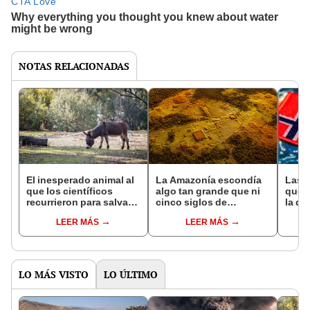
NOTAS RELACIONADAS
El inesperado animal al
La Amazonía escondía
Las 
que los científicos
algo tan grande que ni
que s
recurrieron para salvar
cinco siglos de
la de
la naturaleza: la
exploraciones lograron
pose
LEER MÁS
LEER MÁS
reintroducción de un
encontrarlo: el hallazgo
simil
asno salvaje está
podría cambiar todo lo
convirtiendo el desierto
que se sabía sobre su
en un paisaje con más
pasado
vida
LO MÁS VISTO
LO ÚLTIMO