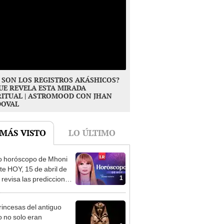
 SON LOS REGISTROS AKÁSHICOS?
UE REVELA ESTA MIRADA
RITUAL | ASTROMOOD CON JHAN
DOVAL
 MÁS VISTO
LO ÚLTIMO
o horóscopo de Mhoni
te HOY, 15 de abril de
1
 revisa las predicciones
signo y entérate si te
a un día afortunado
rincesas del antiguo
o no solo eran