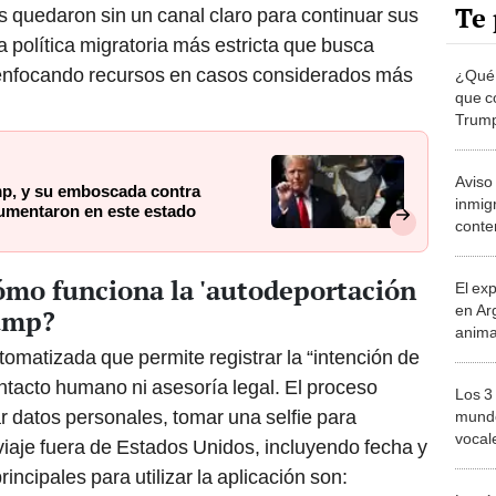
Te 
s quedaron sin un canal claro para continuar sus
a política migratoria más estricta que busca
, enfocando recursos en casos considerados más
¿Qué
que co
Trump
TPS p
de ve
Aviso
p, y su emboscada contra
inmig
umentaron en este estado
conten
podrí
depor
mo funciona la 'autodeportación
El ex
en Ar
rump?
anima
bosqu
omatizada que permite registrar la “intención de
Patag
ntacto humano ni asesoría legal. El proceso
Los 3
r datos personales, tomar una selfie para
mundo
vocal
e viaje fuera de Estados Unidos, incluyendo fecha y
Améri
incipales para utilizar la aplicación son: