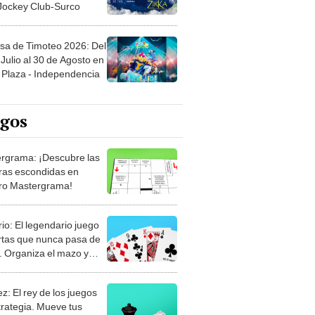
 Jockey Club-Surco
sa de Timoteo 2026: Del
Julio al 30 de Agosto en
Plaza - Independencia
egos
rgrama: ¡Descubre las
ras escondidas en
ro Mastergrama!
rio: El legendario juego
rtas que nunca pasa de
 Organiza el mazo y
stra tu habilidad.
z: El rey de los juegos
trategia. Mueve tus