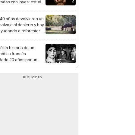
2
radas con joyas: estudio
a por qué también había
, flechas y dagas en sus
40 años devolvieron un
as
salvaje al desierto y hoy
3
ayudando a reforestar el
stema de forma natural
ólita historia de un
mático francés
4
ado 20 años por un
 chino que fingió ser