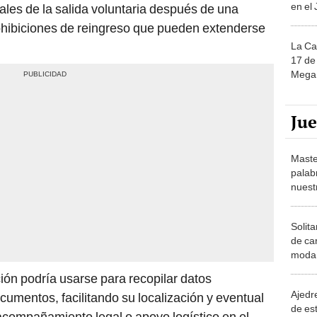
en el
ales de la salida voluntaria después de una
rohibiciones de reingreso que pueden extenderse
La Ca
17 de 
Mega 
Ju
Maste
palab
nuest
Solita
de ca
moda.
demue
ión podría usarse para recopilar datos
Ajedre
cumentos, facilitando su localización y eventual
de es
 acompañamiento legal o apoyo logístico en el