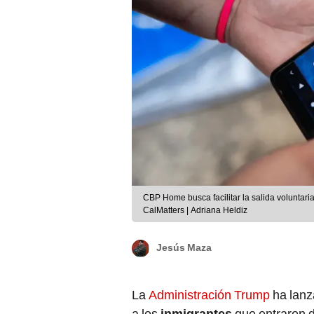
CBP Home busca facilitar la salida voluntar
CalMatters | Adriana Heldiz
Jesús Maza
La
Administración Trump
ha lan
a los
inmigrantes
que entraron d