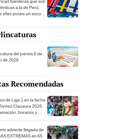
nicas banderas que son
dénticas a la de Perú:
e ellas posee un escudo
imilar
lincaturas
ncatura del jueves 6 de
o de 2026
tas Recomendadas
os de Liga 1 en la fecha
 Torneo Clausura 2026:
amación, horarios y
 ver
hi advierte llegada de
IAS EXTREMAS en 65