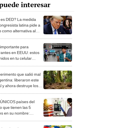
puede interesar
 es DED? La medida
ngresista latina pide a
 como alternativa al
ara evitar deportación
nezolanos en EEUU
 importante para
rantes en EEUU: estos
idos en tu celular
an provocar tu
tación inmediata
perimento que salió mal
gentina: liberaron este
l y ahora destruye los
es milenarios de la
onia
 ÚNICOS países del
 que tienen las 5
es en su nombre:
ca cuenta con uno