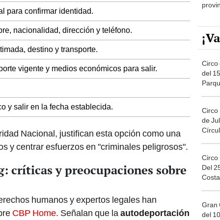
provi
l para confirmar identidad.
e, nacionalidad, dirección y teléfono.
¡Va
stimada, destino y transporte.
Circo 
rte vigente y medios económicos para salir.
del 15
Parqu
Migue
 y salir en la fecha establecida.
Circo
de Jul
Círcul
dad Nacional, justifican esta opción como una
os y centrar esfuerzos en "criminales peligrosos".
Circo
críticas y preocupaciones sobre
Del 2
Costa
erechos humanos y expertos legales han
Gran 
bre
CBP Home
. Señalan que la
autodeportación
del 10