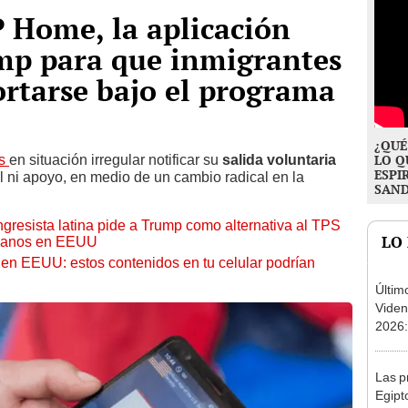
 Home, la aplicación
mp para que inmigrantes
rtarse bajo el programa
¿QUÉ
es
en situación irregular notificar su
salida voluntaria
LO Q
ESPI
 ni apoyo, en medio de un cambio radical en la
SAN
esista latina pide a Trump como alternativa al TPS
LO
olanos en EEUU
 en EEUU: estos contenidos en tu celular podrían
Últim
Viden
2026:
de tu 
esper
Las p
Egipt