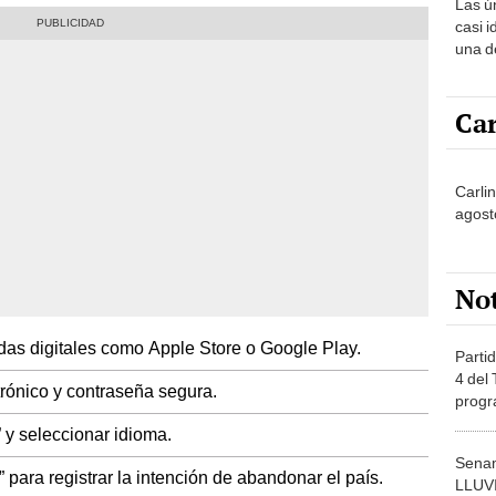
Las ú
casi i
una d
muy s
Car
Carli
agost
No
s digitales como Apple Store o Google Play.
Partid
4 del
rónico y contraseña segura.
progr
dónde
” y seleccionar idioma.
Senam
t” para registrar la intención de abandonar el país.
LLUV