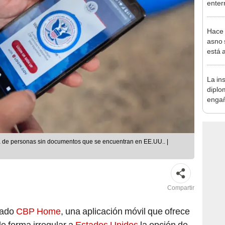
enter
revel
arcos
Hace 
tumb
asno 
está 
ecosi
La ins
diplo
engañ
espía
mujer
ia de personas sin documentos que se encuentran en EE.UU.. |
Compartir
zado
CBP Home
, una aplicación móvil que ofrece
e forma irregular a
Estados Unidos
la opción de