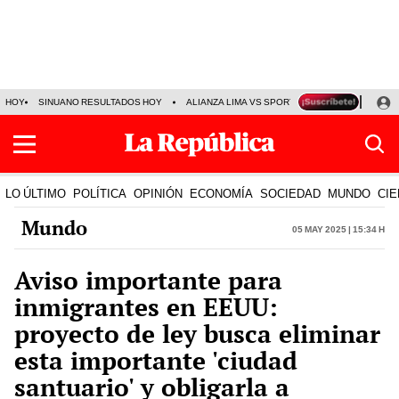
HOY
SINUANO RESULTADOS HOY
ALIANZA LIMA VS SPORT BOYS
JORGE MES
LO ÚLTIMO
POLÍTICA
OPINIÓN
ECONOMÍA
SOCIEDAD
MUNDO
CIE
Mundo
05 May 2025 | 15:34 h
Aviso importante para
inmigrantes en EEUU:
proyecto de ley busca eliminar
esta importante 'ciudad
santuario' y obligarla a