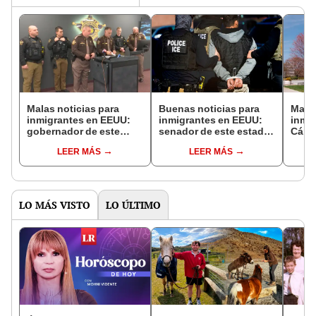
Malas noticias para
Buenas noticias para
Malas
inmigrantes en EEUU:
inmigrantes en EEUU:
inmi
gobernador de este
senador de este estado
Cáma
estado firma nueva ley
pide que se apruebe
Repr
LEER MÁS
LEER MÁS
que exige a los sheriffs
proyecto de ley para
estad
notificar a ICE sobre
proteger extranjeros
proye
indocumentados
ante el ICE
la in
LO MÁS VISTO
LO ÚLTIMO