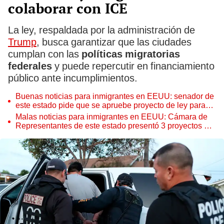
colaborar con ICE
La ley, respaldada por la administración de
Trump
, busca garantizar que las ciudades
cumplan con las
políticas migratorias
federales
y puede repercutir en financiamiento
público ante incumplimientos.
Buenas noticias para inmigrantes en EEUU: senador de
este estado pide que se apruebe proyecto de ley para
proteger extranjeros ante el ICE
Malas noticias para inmigrantes en EEUU: Cámara de
Representantes de este estado presentó 3 proyectos de
ley contra la inmigración ilegal