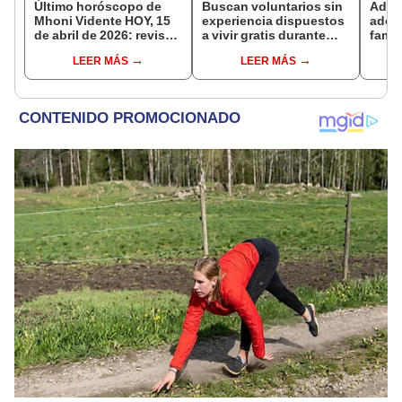
Último horóscopo de
Buscan voluntarios sin
Adul
Mhoni Vidente HOY, 15
experiencia dispuestos
adop
de abril de 2026: revisa
a vivir gratis durante
famil
las predicciones de tu
una semana: para
años 
LEER MÁS
LEER MÁS
signo y entérate si te
cuidar caballos, burros
sus r
espera un día
y otros animales
ADN o
afortunado
rescatados en un
ines
refugio por 2 horas
encon
un pa