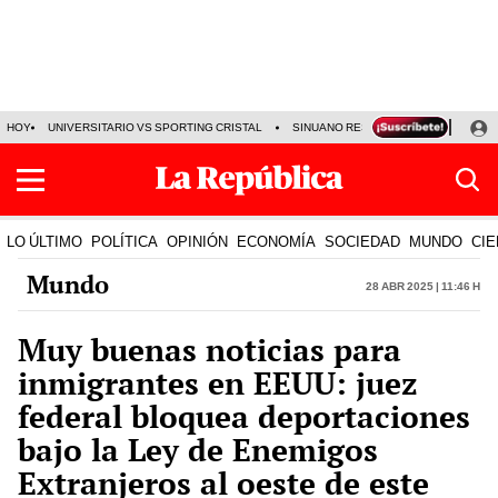
HOY
UNIVERSITARIO VS SPORTING CRISTAL
SINUANO RESULTADOS HOY
CA
LO ÚLTIMO
POLÍTICA
OPINIÓN
ECONOMÍA
SOCIEDAD
MUNDO
CIE
Mundo
28 Abr 2025 | 11:46 h
Muy buenas noticias para
inmigrantes en EEUU: juez
federal bloquea deportaciones
bajo la Ley de Enemigos
Extranjeros al oeste de este