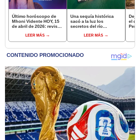
Último horóscopo de
Una sequía histórica
Dejó 
Mhoni Vidente HOY, 15
sacó a la luz los
el de
de abril de 2026: revisa
secretos del río
Perú:
las predicciones de tu
Danubio: barcos de la
un re
LEER MÁS
LEER MÁS
signo y entérate si te
Segunda Guerra
creó
espera un día
Mundial, fósiles de
ecos
afortunado
mamut y más