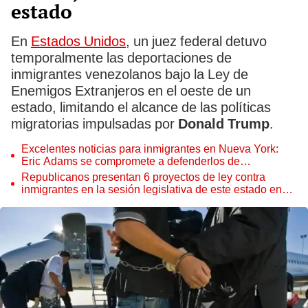
estado
En
Estados Unidos
, un juez federal detuvo
temporalmente las deportaciones de
inmigrantes venezolanos bajo la Ley de
Enemigos Extranjeros en el oeste de un
estado, limitando el alcance de las políticas
migratorias impulsadas por
Donald Trump
.
Excelentes noticias para inmigrantes en Nueva York:
Eric Adams se compromete a defenderlos de
deportaciones del ICE
Republicanos presentan 6 proyectos de ley contra
inmigrantes en la sesión legislativa de este estado en
EEUU