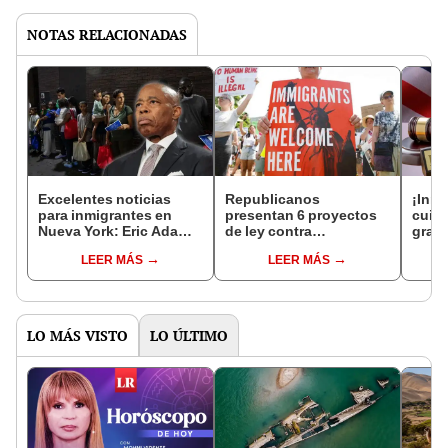
NOTAS RELACIONADAS
Excelentes noticias
Republicanos
¡Inm
para inmigrantes en
presentan 6 proyectos
cuida
Nueva York: Eric Adams
de ley contra
grav
se compromete a
inmigrantes en la sesión
de ig
LEER MÁS
LEER MÁS
defenderlos de
legislativa de este
depo
deportaciones del ICE
estado en EEUU
LO MÁS VISTO
LO ÚLTIMO