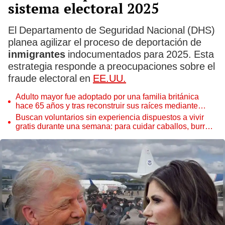
sistema electoral 2025
El Departamento de Seguridad Nacional (DHS)
planea agilizar el proceso de deportación de
inmigrantes
indocumentados para 2025. Esta
estrategia responde a preocupaciones sobre el
fraude electoral en
EE.UU.
Adulto mayor fue adoptado por una familia británica
hace 65 años y tras reconstruir sus raíces mediante
ADN ocurre lo inesperado: “Fue como encontrar una
Buscan voluntarios sin experiencia dispuestos a vivir
aguja en un pajar”
gratis durante una semana: para cuidar caballos, burros
y otros animales rescatados en un refugio por 2 horas