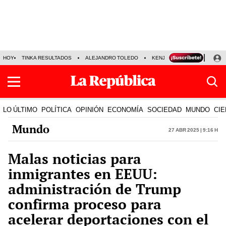
HOY
TINKA RESULTADOS
ALEJANDRO TOLEDO
KENJI FUJIMORI
PRECIO
LO ÚLTIMO
POLÍTICA
OPINIÓN
ECONOMÍA
SOCIEDAD
MUNDO
CIE
Mundo
27 Abr 2025 | 9:16 h
Malas noticias para
inmigrantes en EEUU:
administración de Trump
confirma proceso para
acelerar deportaciones con el