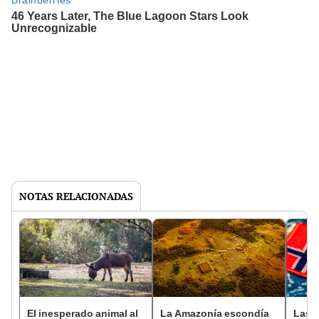
NOTAS RELACIONADAS
El inesperado animal al
La Amazonía escondía
Las 