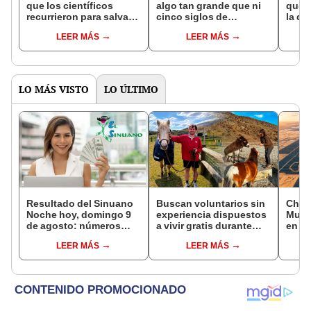
que los científicos
algo tan grande que ni
que s
recurrieron para salvar
cinco siglos de
la de
la naturaleza: la
exploraciones lograron
pose
LEER MÁS
LEER MÁS
reintroducción de un
encontrarlo: el hallazgo
simil
asno salvaje está
podría cambiar todo lo
convirtiendo el desierto
que se sabía sobre su
en un paisaje con más
pasado
vida
LO MÁS VISTO
LO ÚLTIMO
Resultado del Sinuano
Buscan voluntarios sin
China
Noche hoy, domingo 9
experiencia dispuestos
Mural
de agosto: números
a vivir gratis durante
en el
ganadores de la lotería
una semana: para
una c
LEER MÁS
LEER MÁS
de Colombia
cuidar caballos, burros
de ca
y otros animales
el es
rescatados en un
refugio por 2 horas