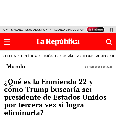
HOY
SINUANO RESULTADOS HOY
ALIANZA LIMA VS SPORT BOYS
JORGE MES
LO ÚLTIMO
POLÍTICA
OPINIÓN
ECONOMÍA
SOCIEDAD
MUNDO
CIE
Mundo
14 Abr 2025 | 10:32 h
¿Qué es la Enmienda 22 y
cómo Trump buscaría ser
presidente de Estados Unidos
por tercera vez si logra
eliminarla?