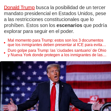
Donald Trump
busca la posibilidad de un tercer
mandato presidencial en Estados Unidos, pese
a las restricciones constitucionales que lo
prohíben. Estos son los
escenarios
que podría
explorar para seguir en el poder.
Mal momento para Trump: estos son los 3 documentos
que los inmigrantes deben presentar al ICE para evitar
la deportación en EEUU
Duro golpe para Trump: las 'ciudades santuario' de Ohio
y Nueva York donde protegen a los inmigrantes de las
deportaciones masivas