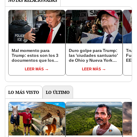
NOTAS RELACIONADAS
Mal momento para
Duro golpe para Trump:
Trump
Trump: estos son los 3
las 'ciudades santuario'
Fuer
documentos que los
de Ohio y Nueva York
EEUU 
inmigrantes deben
donde protegen a los
de lo
LEER MÁS
LEER MÁS
presentar al ICE para
inmigrantes de las
feder
evitar la deportación en
deportaciones masivas
con 
EEUU
LO MÁS VISTO
LO ÚLTIMO