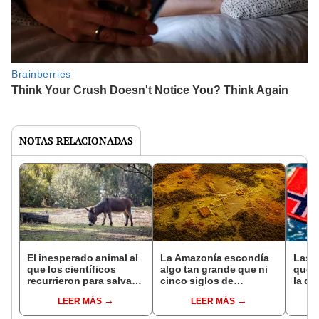
NOTAS RELACIONADAS
El inesperado animal al
La Amazonía escondía
Las 
que los científicos
algo tan grande que ni
que s
recurrieron para salvar
cinco siglos de
la de
la naturaleza: la
exploraciones lograron
pose
LEER MÁS
LEER MÁS
reintroducción de un
encontrarlo: el hallazgo
simil
asno salvaje está
podría cambiar todo lo