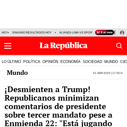
HOY
SINUANO RESULTADOS HOY
ALIANZA LIMA VS SPORT BOYS
JORGE MES
LO ÚLTIMO
POLÍTICA
OPINIÓN
ECONOMÍA
SOCIEDAD
MUNDO
CIE
Mundo
01 Abr 2025 | 17:55 h
¡Desmienten a Trump!
Republicanos minimizan
comentarios de presidente
sobre tercer mandato pese a
Enmienda 22: "Está jugando