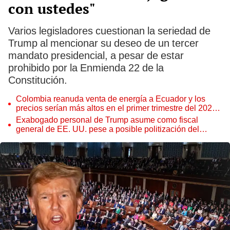
con ustedes"
Varios legisladores cuestionan la seriedad de
Trump al mencionar su deseo de un tercer
mandato presidencial, a pesar de estar
prohibido por la Enmienda 22 de la
Constitución.
Colombia reanuda venta de energía a Ecuador y los
precios serían más altos en el primer trimestre del 2027,
según Cenace
Exabogado personal de Trump asume como fiscal
general de EE. UU. pese a posible politización del
Departamento de Justicia