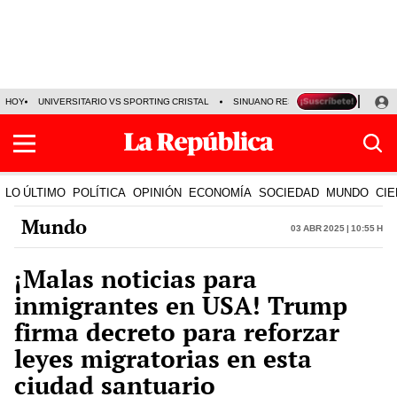
HOY
UNIVERSITARIO VS SPORTING CRISTAL
SINUANO RESULTADOS HOY
CA
LO ÚLTIMO
POLÍTICA
OPINIÓN
ECONOMÍA
SOCIEDAD
MUNDO
CIE
Mundo
03 Abr 2025 | 10:55 h
¡Malas noticias para
inmigrantes en USA! Trump
firma decreto para reforzar
leyes migratorias en esta
ciudad santuario