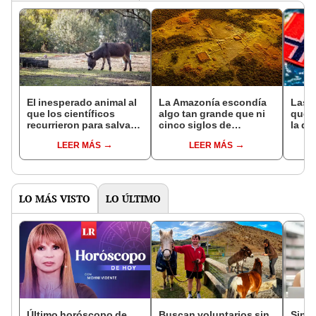
El inesperado animal al
La Amazonía escondía
Las 
que los científicos
algo tan grande que ni
que s
recurrieron para salvar
cinco siglos de
la de
la naturaleza: la
exploraciones lograron
pose
LEER MÁS
LEER MÁS
reintroducción de un
encontrarlo: el hallazgo
simil
asno salvaje está
podría cambiar todo lo
convirtiendo el desierto
que se sabía sobre su
en un paisaje con más
pasado
vida
LO MÁS VISTO
LO ÚLTIMO
Último horóscopo de
Buscan voluntarios sin
Sinu