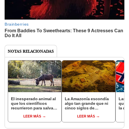
NOTAS RELACIONADAS
El inesperado animal al
La Amazonía escondía
Las 
que los científicos
algo tan grande que ni
que s
recurrieron para salvar
cinco siglos de
la de
la naturaleza: la
exploraciones lograron
pose
LEER MÁS
LEER MÁS
reintroducción de un
encontrarlo: el hallazgo
simil
asno salvaje está
podría cambiar todo lo
convirtiendo el desierto
que se sabía sobre su