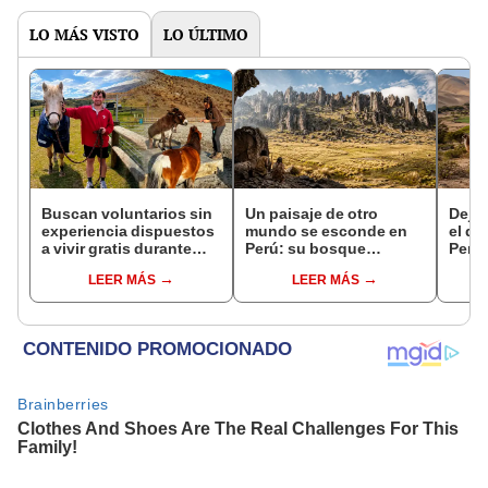
en un paisaje con más
pasado
vida
LO MÁS VISTO
LO ÚLTIMO
Buscan voluntarios sin
Un paisaje de otro
Dejó 
experiencia dispuestos
mundo se esconde en
el de
a vivir gratis durante
Perú: su bosque
Perú:
una semana: para
volcánico refugió a los
su re
LEER MÁS
LEER MÁS
cuidar caballos, burros
primeros cazadores
creó
y otros animales
andinos hace 10.000
ecos
rescatados en un
años
refugio por 2 horas