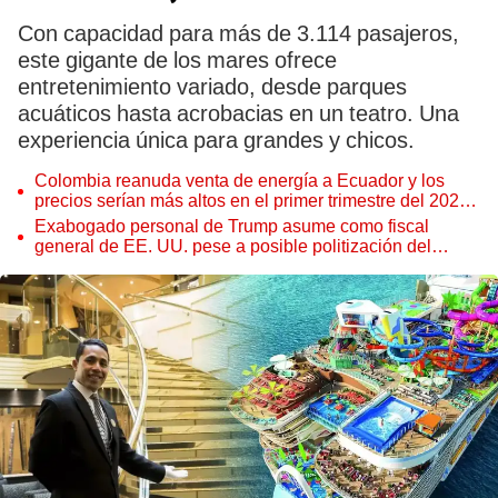
Con capacidad para más de 3.114 pasajeros,
este gigante de los mares ofrece
entretenimiento variado, desde parques
acuáticos hasta acrobacias en un teatro. Una
experiencia única para grandes y chicos.
Colombia reanuda venta de energía a Ecuador y los
precios serían más altos en el primer trimestre del 2027,
según Cenace
Exabogado personal de Trump asume como fiscal
general de EE. UU. pese a posible politización del
Departamento de Justicia