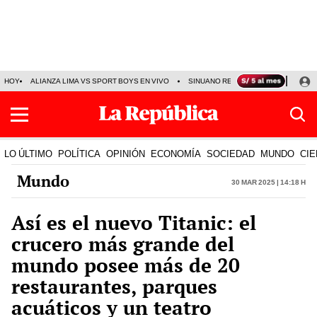
HOY
ALIANZA LIMA VS SPORT BOYS EN VIVO
SINUANO RESULTADOS HOY
JO
LO ÚLTIMO
POLÍTICA
OPINIÓN
ECONOMÍA
SOCIEDAD
MUNDO
CIE
Mundo
30 Mar 2025 | 14:18 h
Así es el nuevo Titanic: el
crucero más grande del
mundo posee más de 20
restaurantes, parques
acuáticos y un teatro