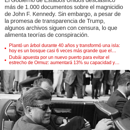
El Gobierno de Estados Unidos desclasificó
más de 1.000 documentos sobre el magnicidio
de John F. Kennedy. Sin embargo, a pesar de
la promesa de transparencia de Trump,
algunos archivos siguen con censura, lo que
alimenta teorías de conspiración.
Plantó un árbol durante 40 años y transformó una isla:
hoy es un bosque casi 6 veces más grande que el
Parque de las Leyendas
Dubái apuesta por un nuevo puerto para evitar el
estrecho de Ormuz: aumentará 13% su capacidad y
reforzará el comercio mundial