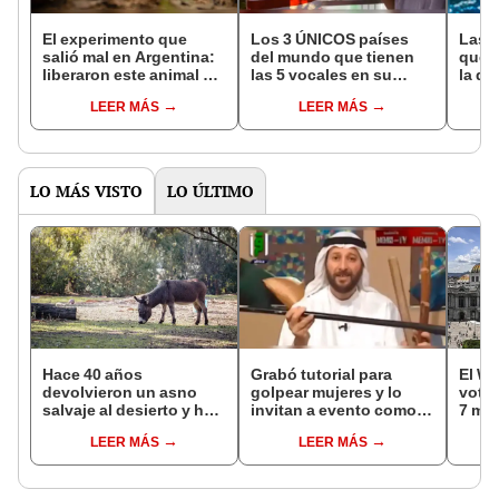
El experimento que
Los 3 ÚNICOS países
Las 
salió mal en Argentina:
del mundo que tienen
que s
liberaron este animal y
las 5 vocales en su
la de
ahora destruye los
nombre: América cuenta
pose
LEER MÁS
LEER MÁS
bosques milenarios de
con uno
simil
la Patagonia
LO MÁS VISTO
LO ÚLTIMO
Hace 40 años
Grabó tutorial para
El WT
devolvieron un asno
golpear mujeres y lo
votac
salvaje al desierto y hoy
invitan a evento como
7 mar
está ayudando a
“experto en educación”
cont
LEER MÁS
LEER MÁS
reforestar el ecosistema
[VIDEO]
mund
de forma natural
parti
públ