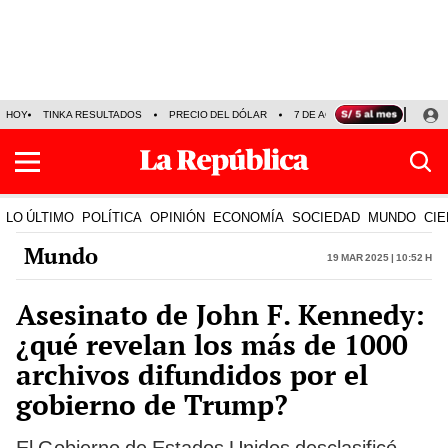
HOY
TINKA RESULTADOS
PRECIO DEL DÓLAR
7 DE AGOSTO
OLLANTA H
LO ÚLTIMO
POLÍTICA
OPINIÓN
ECONOMÍA
SOCIEDAD
MUNDO
CIE
Mundo
19 Mar 2025 | 10:52 h
Asesinato de John F. Kennedy:
¿qué revelan los más de 1000
archivos difundidos por el
gobierno de Trump?