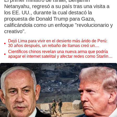
El primer ministro de Israel, Benjamin
Netanyahu, regresó a su país tras una visita a
los EE. UU., durante la cual destacó la
propuesta de Donald Trump para Gaza,
calificándola como un enfoque "revolucionario y
creativo".
Dejó Lima para vivir en el desierto más árido de Perú:
30 años después, un rebaño de llamas creó un
sorprendente ecosistema
Científicos chinos revelan una nueva arma que podría
apagar el internet satelital y afectar redes como Starlink
de Elon Musk