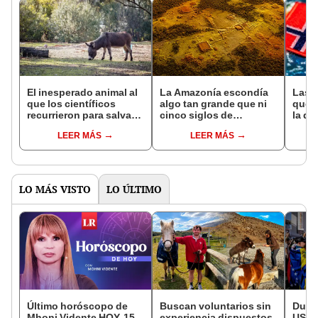
El inesperado animal al
La Amazonía escondía
Las 
que los científicos
algo tan grande que ni
que s
recurrieron para salvar
cinco siglos de
la de
la naturaleza: la
exploraciones lograron
pose
LEER MÁS
LEER MÁS
reintroducción de un
encontrarlo: el hallazgo
simil
asno salvaje está
podría cambiar todo lo
convirtiendo el desierto
que se sabía sobre su
en un paisaje con más
pasado
vida
LO MÁS VISTO
LO ÚLTIMO
Último horóscopo de
Buscan voluntarios sin
Duro
Mhoni Vidente HOY, 15
experiencia dispuestos
USCI