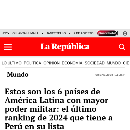
HOY
OLLANTA HUMALA
JANET TELLO
7 DE AGOSTO
TINKA RESULTADOS
LO ÚLTIMO
POLÍTICA
OPINIÓN
ECONOMÍA
SOCIEDAD
MUNDO
CIE
Mundo
08 Ene 2025 | 11:26 h
Estos son los 6 países de
América Latina con mayor
poder militar: el último
ranking de 2024 que tiene a
Perú en su lista