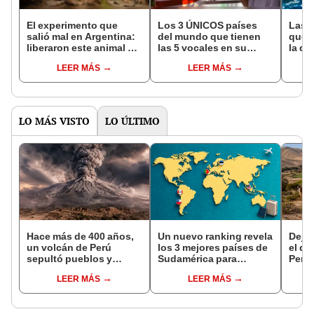
El experimento que
Los 3 ÚNICOS países
Las 
salió mal en Argentina:
del mundo que tienen
que s
liberaron este animal y
las 5 vocales en su
la de
ahora destruye los
nombre: América cuenta
pose
LEER MÁS
LEER MÁS
bosques milenarios de
con uno
simil
la Patagonia
LO MÁS VISTO
LO ÚLTIMO
Hace más de 400 años,
Un nuevo ranking revela
Dejó 
un volcán de Perú
los 3 mejores países de
el de
sepultó pueblos y
Sudamérica para
Perú:
provocó uno de los
mudarse en 2026: ¿en
un re
LEER MÁS
LEER MÁS
veranos más fríos de la
qué puesto quedó
creó
historia: sigue bajo
Perú?
ecos
monitoreo