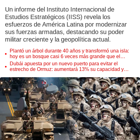
Un informe del Instituto Internacional de
Estudios Estratégicos (IISS) revela los
esfuerzos de América Latina por modernizar
sus fuerzas armadas, destacando su poder
militar creciente y la geopolítica actual.
Plantó un árbol durante 40 años y transformó una isla:
hoy es un bosque casi 6 veces más grande que el
Parque de las Leyendas
Dubái apuesta por un nuevo puerto para evitar el
estrecho de Ormuz: aumentará 13% su capacidad y
reforzará el comercio mundial