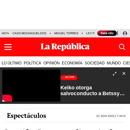
HOY
CASO MOCHASUELDOS
MIGUEL TORRES
LEY PULPÍN
PRECIO DEL
LO ÚLTIMO
POLÍTICA
OPINIÓN
ECONOMÍA
SOCIEDAD
MUNDO
CIE
EN VIVO
Keiko otorga
salvoconducto a Betssy
Chávez y renuevan
Petroperú | Sin Guion con
Rosa María Palacios
Espectáculos
21 Ago 2024 | 7:34 h