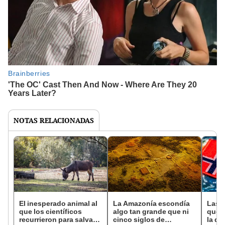
NOTAS RELACIONADAS
El inesperado animal al
La Amazonía escondía
Las 
que los científicos
algo tan grande que ni
que s
recurrieron para salvar
cinco siglos de
la de