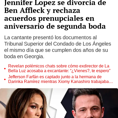
Jennifer Lopez se divorcia de
Ben Affleck y rechaza
acuerdos prenupciales en
aniversario de segunda boda
La cantante presentó los documentos al
Tribunal Superior del Condado de Los Ángeles
el mismo día que se cumplen dos años de su
boda en Georgia.
Revelan polémicos chats sobre cómo exdirector de La
Bella Luz acosaba a excantante: “¿Vienes?, te espero”
Jefferson Farfán es captado junto a la hermana de
Darinka Ramírez mientras Xiomy Kanashiro trabajaba:
“Él tiene sus…”