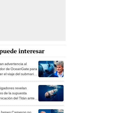
puede interesar
an advertencia al
dor de OceanGate para
er el viaje del submarino
tigadores revelan
les de la supuesta
icación del Titán antes
implosión a casi 1 año de
gedia
: James Cameron no