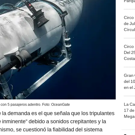
Parqu
Migue
Circo
de Jul
Círcul
Circo
Del 2
Costa
Gran 
del 10
en el
La Ca
ó con 5 pasajeros adentro. Foto: OceanGate
17 de 
 la demanda es el que señala que los tripulantes
Mega 
 inminente” debido a sonidos crepitantes y la
smo, se cuestionó la fiabilidad del sistema