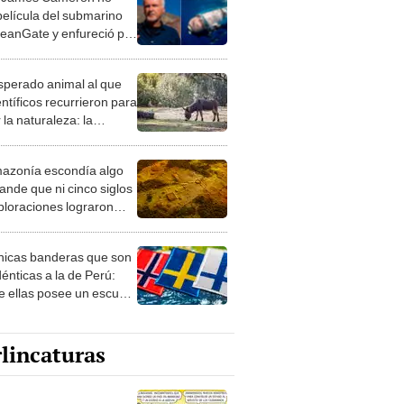
película del submarino
eanGate y enfureció por
res
esperado animal al que
entíficos recurrieron para
 la naturaleza: la
roducción de un asno
e está convirtiendo el
azonía escondía algo
rto en un paisaje con
ande que ni cinco siglos
ida
ploraciones lograron
rarlo: el hallazgo
a cambiar todo lo que se
nicas banderas que son
 sobre su pasado
dénticas a la de Perú:
e ellas posee un escudo
imilar
lincaturas