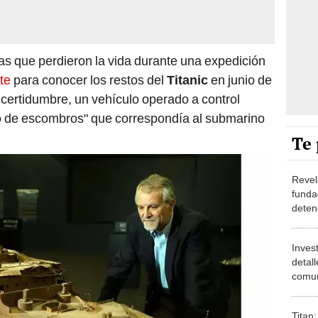
mas que perdieron la vida durante una expedición
te
para conocer los restos del
Titanic
en junio de
certidumbre, un vehículo operado a control
 de escombros" que correspondía al submarino
Te 
Revel
funda
deten
Titán
Inves
detal
comun
de la 
la tra
Titan