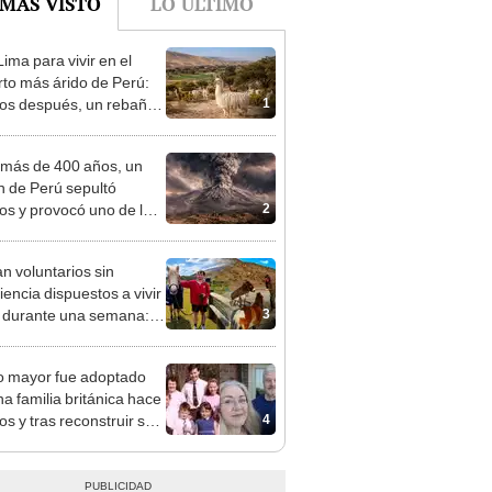
 MÁS VISTO
LO ÚLTIMO
ima para vivir en el
rto más árido de Perú:
1
os después, un rebaño
amas creó un
endente ecosistema
más de 400 años, un
n de Perú sepultó
2
os y provocó uno de los
os más fríos de la
ria: sigue bajo monitoreo
n voluntarios sin
iencia dispuestos a vivir
3
s durante una semana:
cuidar caballos, burros y
 animales rescatados en
o mayor fue adoptado
fugio por 2 horas
na familia británica hace
4
os y tras reconstruir sus
s mediante ADN ocurre
esperado: “Fue como
trar una aguja en un