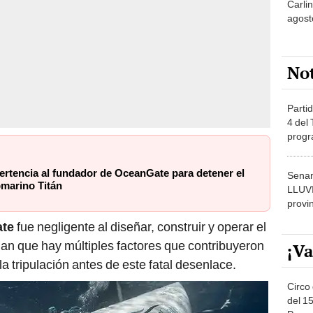
Carlin
agost
No
Partid
4 del
progr
dónde
ertencia al fundador de OceanGate para detener el
Senam
bmarino Titán
LLUV
provi
te
fue negligente al diseñar, construir y operar el
an que hay múltiples factores que contribuyeron
¡Va
 la tripulación antes de este fatal desenlace.
Circo 
del 15