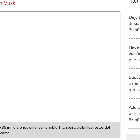
LO
on Musk
Dejó L
desie
30 añ
de ll
sorpr
Hace 
volcá
puebl
veran
histo
Busca
exper
grati
para 
otros
Adult
un re
por u
65 añ
raíce
35 inmersiones en el sumergible Titan para visitar los restos del
lo in
/Marca
encon