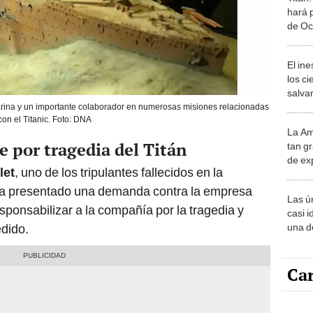
hará 
de Oc
rumo
El in
los ci
salvar
reint
arina y un importante colaborador en numerosas misiones relacionadas
con el Titanic. Foto: DNA
salvaj
La Am
desie
por tragedia del Titán
tan gr
más v
de ex
let
, uno de los tripulantes fallecidos en la
encont
podrí
 ha presentado una demanda contra la empresa
Las ú
sabía
ponsabilizar a la compañía por la tragedia y
casi i
una d
edido.
muy s
Car