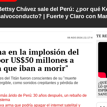
Bettsy Chávez sale del Perú: ¿por qué Ke
salvoconducto? | Fuerte y Claro con M
TE R
08 Ago 2024 | 11:17 h
ma en la implosión del
or US$50 millones a
 que iban a morir"
es del Titán fueron conscientes de su "muerte
¿QUÉ
ergible, como sonidos crepitantes y pérdida de
LO Q
ESPI
SAN
to más árido de Perú: 30 años después, un rebaño de
istema
a arma que podría apagar el internet satelital y