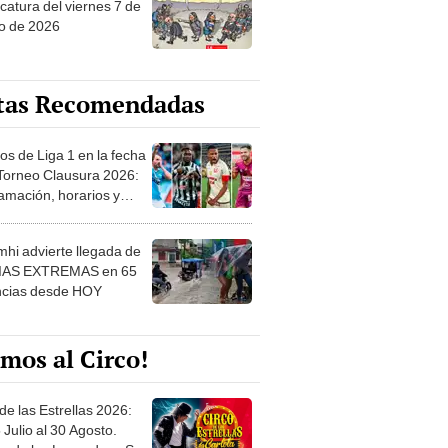
catura del viernes 7 de
o de 2026
tas Recomendadas
os de Liga 1 en la fecha
 Torneo Clausura 2026:
amación, horarios y
 ver
hi advierte llegada de
IAS EXTREMAS en 65
ncias desde HOY
mos al Circo!
de las Estrellas 2026:
 Julio al 30 Agosto.