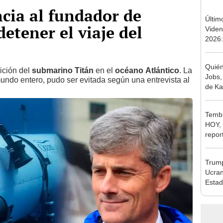
cia al fundador de
Últim
etener el viaje del
Viden
2026:
de tu 
esper
Quién
ición del
submarino Titán
en el
océano Atlántico
. La
Jobs,
mundo entero, pudo ser evitada según una entrevista al
de Ka
en su
Elecc
Tembl
HOY, 
repor
epice
USG
Trump
Ucran
Estad
contr
empe