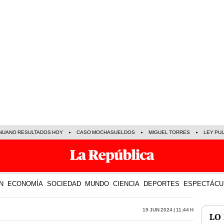
NUANO RESULTADOS HOY
CASO MOCHASUELDOS
MIGUEL TORRES
LEY PU
N
ECONOMÍA
SOCIEDAD
MUNDO
CIENCIA
DEPORTES
ESPECTÁCU
19 Jun 2024 | 11:44 h
LO