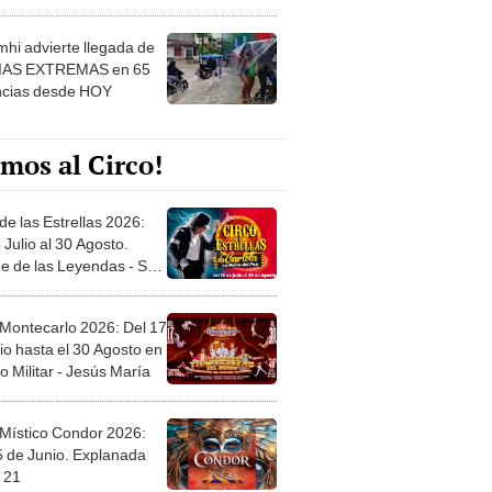
 ver
hi advierte llegada de
IAS EXTREMAS en 65
ncias desde HOY
mos al Circo!
de las Estrellas 2026:
 Julio al 30 Agosto.
e de las Leyendas - San
l
 Montecarlo 2026: Del 17
io hasta el 30 Agosto en
o Militar - Jesús María
 Místico Condor 2026:
5 de Junio. Explanada
 21