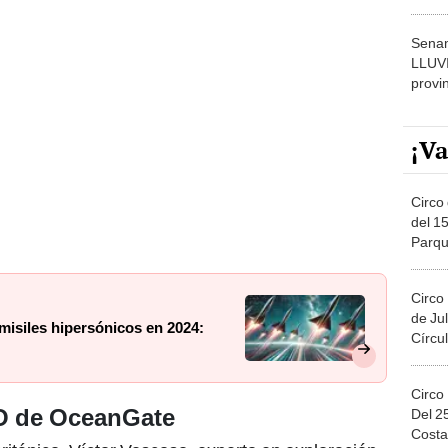
dónde
Senam
LLUV
provi
¡Va
Circo 
del 15
Parqu
Migue
Circo
de Jul
 misiles hipersónicos en 2024:
Círcul
Circo
EO de OceanGate
Del 2
Costa