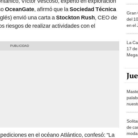
ritánico, Víctor Vescoso, experto en exploración
so
OceanGate
, afirmó que la
Sociedad Técnica
Gran 
glés) envió una carta a
Stockton Rush
, CEO de
del 10
os riesgos de realizar actividades con el
en el
La Ca
17 de 
Mega 
Ju
Maste
palab
nuest
Solita
de ca
moda.
xpediciones en el océano Atlántico, confesó: "La