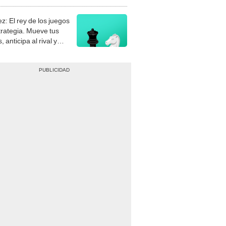
stra tu habilidad.
z: El rey de los juegos
trategia. Mueve tus
, anticipa al rival y
gue el jaque mate.