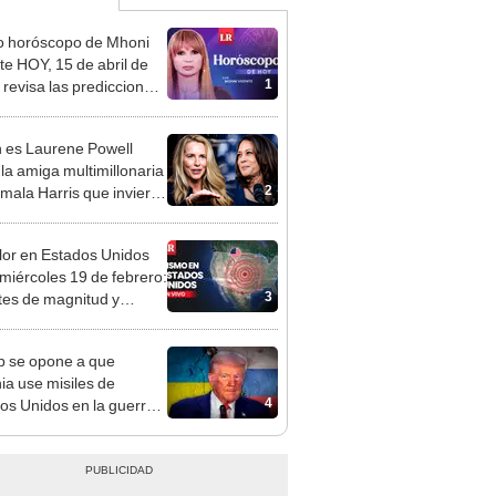
o horóscopo de Mhoni
te HOY, 15 de abril de
1
 revisa las predicciones
signo y entérate si te
a un día afortunado
 es Laurene Powell
 la amiga multimillonaria
2
mala Harris que invierte
 campaña por las
iones 2024
or en Estados Unidos
miércoles 19 de febrero:
3
tes de magnitud y
ntro del sismo, según
S
 se opone a que
ia use misiles de
4
os Unidos en la guerra
a Rusia: "Solo estamos
orándolo"