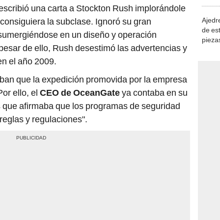
demue
scribió una carta a Stockton Rush implorándole
Ajedre
consiguiera la subclase. Ignoró su gran
de es
ó sumergiéndose en un diseño y operación
piezas
esar de ello, Rush desestimó las advertencias y
consi
 en el año 2009.
aban que la expedición promovida por la empresa
or ello, el
CEO de OceanGate
ya contaba en su
as que afirmaba que los programas de seguridad
eglas y regulaciones".