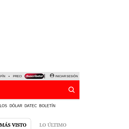
LPÍN
PRECIO DEL DÓLAR
CORTE DE LUZ
INICIAR SESIÓN
VIERNES 7 DE AGOSTO
ALBER
LOS
DÓLAR
DATEC
BOLETÍN
 MÁS VISTO
LO ÚLTIMO