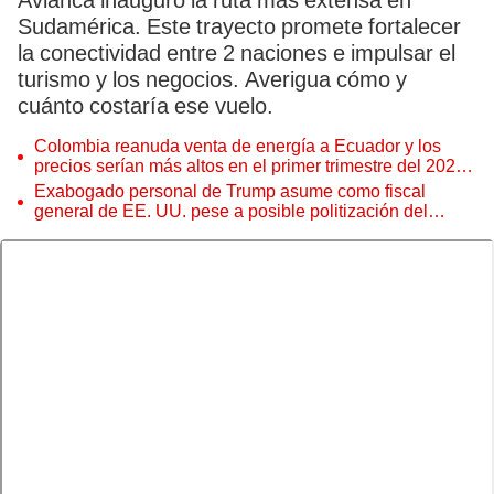
Avianca inauguró la ruta más extensa en
Sudamérica. Este trayecto promete fortalecer
la conectividad entre 2 naciones e impulsar el
turismo y los negocios. Averigua cómo y
cuánto costaría ese vuelo.
Colombia reanuda venta de energía a Ecuador y los
precios serían más altos en el primer trimestre del 2027,
según Cenace
Exabogado personal de Trump asume como fiscal
general de EE. UU. pese a posible politización del
Departamento de Justicia