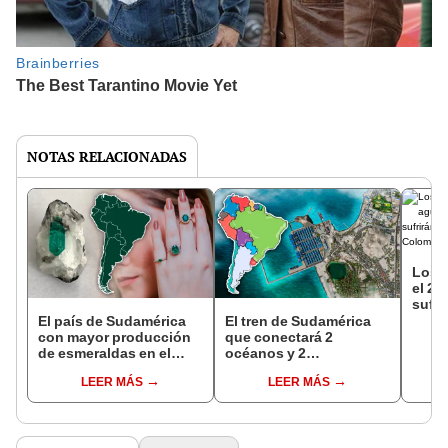
NOTAS RELACIONADAS
Los p
el 20
sufic
sufri
El país de Sudamérica
El tren de Sudamérica
¿está
con mayor producción
que conectará 2
Colo
de esmeraldas en el
océanos y 2
mundo: supera a Brasil
continentes: ¿qué
LEER MÁS
LEER MÁS
países serían
beneficiados?