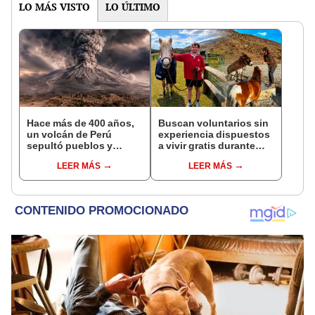
LO MÁS VISTO
LO ÚLTIMO
Hace más de 400 años,
Buscan voluntarios sin
un volcán de Perú
experiencia dispuestos
sepultó pueblos y
a vivir gratis durante
provocó uno de los
una semana: para
LEER MÁS
LEER MÁS
veranos más fríos de la
cuidar caballos, burros
historia: sigue bajo
y otros animales
monitoreo
rescatados en un
refugio por 2 horas