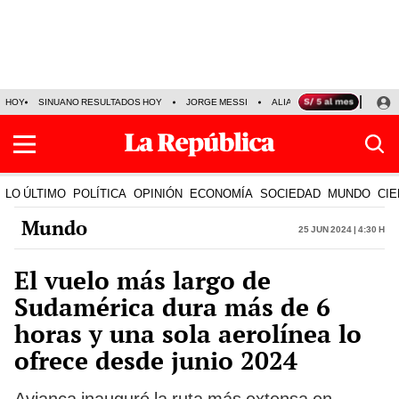
HOY
SINUANO RESULTADOS HOY
JORGE MESSI
ALIANZA LIMA VS SPORT BO
LO ÚLTIMO
POLÍTICA
OPINIÓN
ECONOMÍA
SOCIEDAD
MUNDO
CIE
Mundo
25 Jun 2024 | 4:30 h
El vuelo más largo de
Sudamérica dura más de 6
horas y una sola aerolínea lo
ofrece desde junio 2024