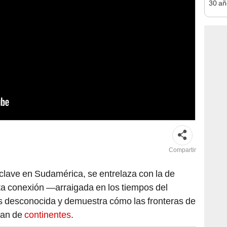
30 añ
de ll
sorpr
 Río de la Plata, predecesor territorial de lo que hoy es Argentina,
l Pardo en 1778. Foto: composición de Jazmin Ceras/LR/Freepik
Compartir
 clave en Sudamérica, se entrelaza con la de
ta conexión —arraigada en los tiempos del
es desconocida y demuestra cómo las fronteras de
ían de
continentes
.