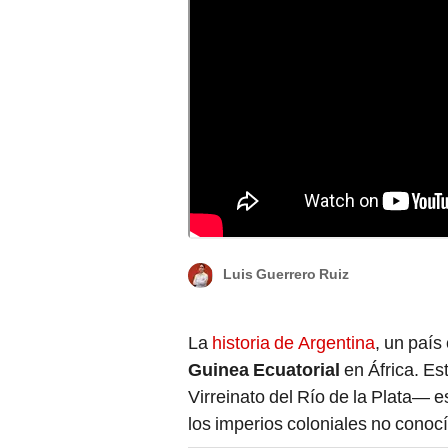
Guinea Ecuatorial fue parte del Virreinato del
debido a los tratados de San Ildefonso y de
Luis Guerrero Ruiz
La
historia de Argentina
, un país
Guinea Ecuatorial
en África. Es
Virreinato del Río de la Plata— 
los imperios coloniales no conoc