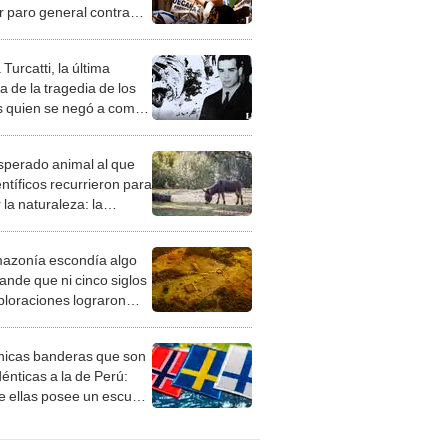
r paro general contra
 Milei
urcatti, la última
a de la tragedia de los
 quien se negó a comer
e humana
esperado animal al que
entíficos recurrieron para
 la naturaleza: la
roducción de un asno
e está convirtiendo el
azonía escondía algo
rto en un paisaje con
ande que ni cinco siglos
ida
ploraciones lograron
rarlo: el hallazgo
a cambiar todo lo que se
nicas banderas que son
 sobre su pasado
dénticas a la de Perú:
e ellas posee un escudo
imilar