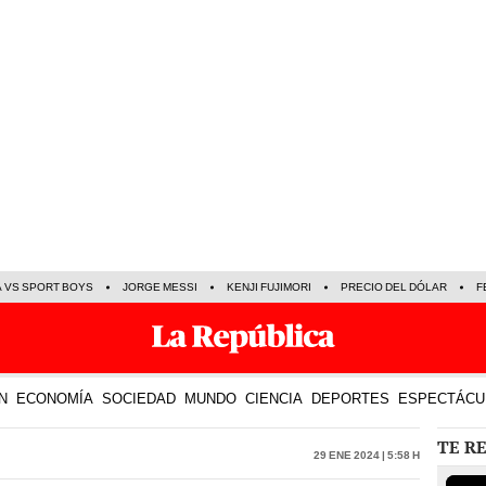
A VS SPORT BOYS
JORGE MESSI
KENJI FUJIMORI
PRECIO DEL DÓLAR
F
N
ECONOMÍA
SOCIEDAD
MUNDO
CIENCIA
DEPORTES
ESPECTÁCU
TE R
29 Ene 2024 | 5:58 h