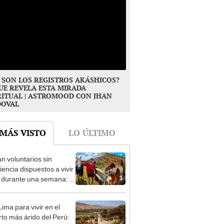
 SON LOS REGISTROS AKÁSHICOS?
UE REVELA ESTA MIRADA
RITUAL | ASTROMOOD CON JHAN
DOVAL
 MÁS VISTO
LO ÚLTIMO
n voluntarios sin
iencia dispuestos a vivir
1
s durante una semana:
cuidar caballos, burros y
 animales rescatados en
ima para vivir en el
fugio por 2 horas
rto más árido del Perú: