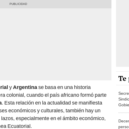
Te 
rial
y
Argentina
se basa en una historia
Secre
a colonial, cuando el país africano formó parte
Sindi
a
. Esta relación en la actualidad se manifiesta
Gobie
eses económicos y culturales, también hay un
conve
os lazos, especialmente en el ámbito económico,
Decen
nea Ecuatorial.
perso