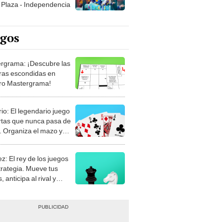
Plaza - Independencia
egos
rgrama: ¡Descubre las
ras escondidas en
ro Mastergrama!
rio: El legendario juego
rtas que nunca pasa de
 Organiza el mazo y
stra tu habilidad.
z: El rey de los juegos
trategia. Mueve tus
, anticipa al rival y
gue el jaque mate.