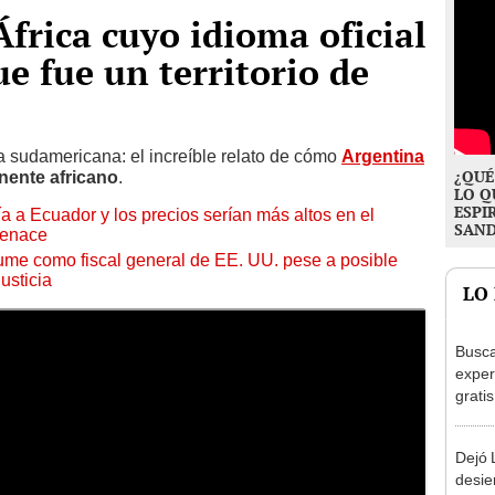
África cuyo idioma oficial
ue fue un territorio de
ia sudamericana: el increíble relato de cómo
Argentina
¿QUÉ
nente africano
.
LO Q
ESPI
 a Ecuador y los precios serían más altos en el
SAN
Cenace
me como fiscal general de EE. UU. pese a posible
usticia
LO
Busca
exper
grati
para 
otros
Dejó L
un re
desie