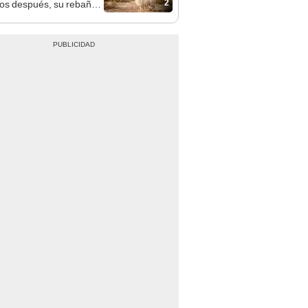
2
os después, su rebaño
amas creó un
endente ecosistema