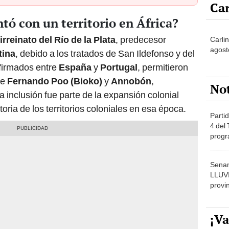
Car
tó con un territorio en África?
irreinato del Río de la Plata
, predecesor
Carli
agost
tina
, debido a los tratados de San Ildefonso y del
firmados entre
España
y
Portugal
, permitieron
de
Fernando Poo (Bioko)
y
Annobón
,
No
a inclusión fue parte de la expansión colonial
toria de los territorios coloniales en esa época.
Partid
4 del
progr
dónde
Senam
LLUV
provi
¡Va