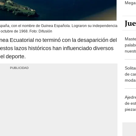
Mega 
Ju
España, con el nombre de Guinea Española. Lograron su independencia
 octubre de 1968. Foto: Difusión
Maste
nea Ecuatorial no terminó con la desaparición del
palab
, estos lazos históricos han influenciado diversos
nuest
 el deporte.
Solita
de ca
moda.
demue
Ajedre
de es
piezas
consi