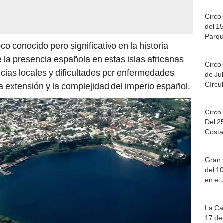
Circo 
del 15
Parqu
 conocido pero significativo en la historia
Migue
 la presencia española en estas islas africanas
Circo
ncias locales y dificultades por enfermedades
de Jul
Círcul
la extensión y la complejidad del imperio español.
Circo
Del 2
Costa
Gran 
del 10
en el
La Ca
17 de 