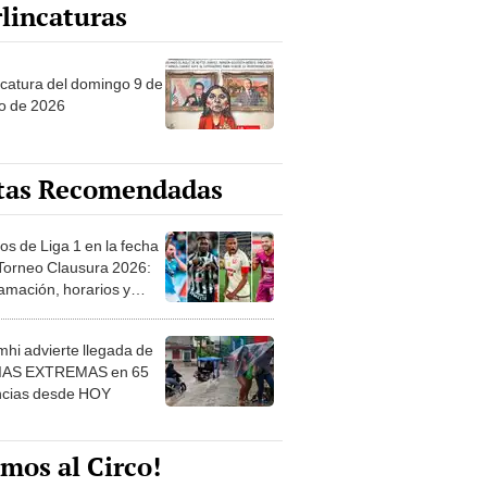
lincaturas
ncatura del domingo 9 de
o de 2026
tas Recomendadas
os de Liga 1 en la fecha
 Torneo Clausura 2026:
amación, horarios y
 ver
hi advierte llegada de
IAS EXTREMAS en 65
ncias desde HOY
mos al Circo!