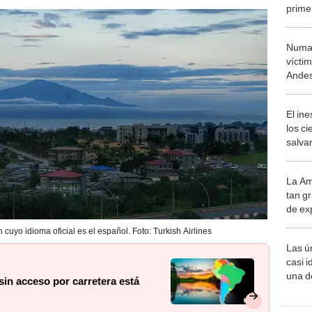
prime
Javier
Numa T
víctim
Andes
carn
El in
los ci
salvar
reint
salvaj
La Am
desie
tan gr
más v
de ex
encont
n cuyo idioma oficial es el español. Foto: Turkish Airlines
podrí
Las ú
sabía
casi i
una d
in acceso por carretera está
muy s