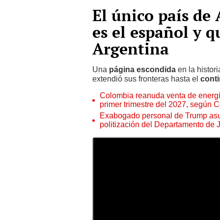
El único país de 
es el español y q
Argentina
Una
página escondida
en la histor
extendió sus fronteras hasta el
conti
Colombia reanuda venta de energía
primer trimestre del 2027, según 
Exabogado personal de Trump asu
politización del Departamento de J