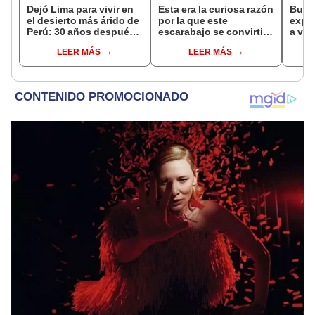
Dejó Lima para vivir en
Esta era la curiosa razón
Busca
el desierto más árido de
por la que este
expe
Perú: 30 años después,
escarabajo se convirtió
a viv
un rebaño de llamas
en una eminencia en el
una 
LEER MÁS
LEER MÁS
creó un sorprendente
antiguo Egipto: la
cuida
ecosistema
respuesta te
y otr
sorprenderá.
resc
refug