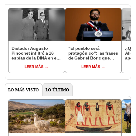
Dictador Augusto
“El pueblo será
¿Qui
Pinochet infiltró a 16
protagónico”: las frases
Allen
espías de la DINA en el
de Gabriel Boric que
aport
Perú
promete un “nuevo
LEER MÁS
LEER MÁS
Chile”
LO MÁS VISTO
LO ÚLTIMO