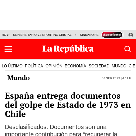
HOY
UNIVERSITARIO VS SPORTING CRISTAL
SINUANO RESULTADOS HOY
CA
LO ÚLTIMO
POLÍTICA
OPINIÓN
ECONOMÍA
SOCIEDAD
MUNDO
CIE
Mundo
06 Sep 2023 | 4:11 h
España entrega documentos
del golpe de Estado de 1973 en
Chile
Desclasificados. Documentos son una
importante contribución para “recuperar la