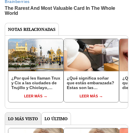
NOTAS RELACIONADAS
¿Por qué les llaman Trux
¿Qué significa soñar
¿Qué 
y Cix a las ciudades de
que estás embarazada?
que s
Trujillo y Chiclayo,
Estas son las
dien
respectivamente?
interpretaciones más
Inter
LEER MÁS
LEER MÁS
comunes
psico
expl
LO MÁS VISTO
LO ÚLTIMO