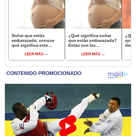
Soñar que estás
¿Qué significa soñar
¿Qué 
embarazada: conoce
que estás embarazada?
que s
qué significa este
Estas son las
dient
interesante sueño
interpretaciones más
pres
LEER MÁS
LEER MÁS
comunes