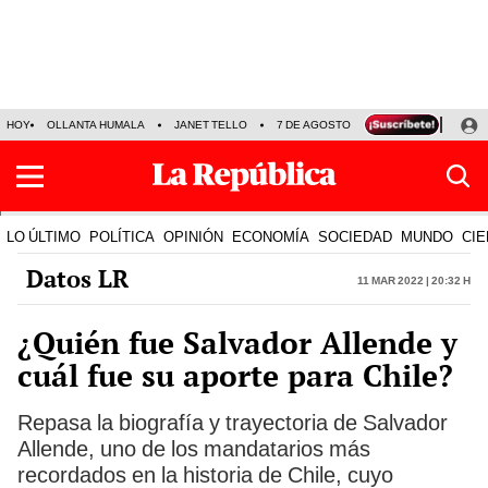
HOY
OLLANTA HUMALA
JANET TELLO
7 DE AGOSTO
TINKA RESULTADOS
LO ÚLTIMO
POLÍTICA
OPINIÓN
ECONOMÍA
SOCIEDAD
MUNDO
CIE
Datos LR
11 Mar 2022 | 20:32 h
¿Quién fue Salvador Allende y
cuál fue su aporte para Chile?
Repasa la biografía y trayectoria de Salvador
Allende, uno de los mandatarios más
recordados en la historia de Chile, cuyo