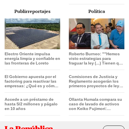
Colombia de HOY miércoles
5 de agosto
Publirreportajes
Política
Electro Oriente impulsa
Roberto Burneo: ""Hemos
energía limpia y confiable en
visto estrategias para
las fronteras de Loreto
fraguar la ley (...) Tienen que
conocer toda la lista"
El Gobierno apuesta por el
Comisiones de Justicia y
factoring para reactivar las
Reglamento acogerán los
empresas: ¿Qué es y cómo
primeros proyectos de ley
funciona?
de la Cámara de Diputados
Accede a un préstamo de
Ollanta Humala compara su
hasta S/2 millones y págalo
caso de lavado de activos
en 10 años
con Keiko Fujimori:
"Nosotros no recibimos, ella
sí recibió"