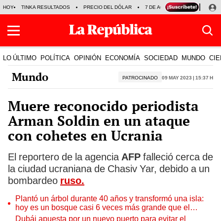
HOY
TINKA RESULTADOS
PRECIO DEL DÓLAR
7 DE AGOSTO
OLLANTA H
LO ÚLTIMO
POLÍTICA
OPINIÓN
ECONOMÍA
SOCIEDAD
MUNDO
CIE
Mundo
PATROCINADO
09 May 2023 | 15:37 h
Muere reconocido periodista
Arman Soldin en un ataque
con cohetes en Ucrania
El reportero de la agencia
AFP
falleció cerca de
la ciudad ucraniana de Chasiv Yar, debido a un
bombardeo
ruso.
Plantó un árbol durante 40 años y transformó una isla:
hoy es un bosque casi 6 veces más grande que el
Parque de las Leyendas
Dubái apuesta por un nuevo puerto para evitar el