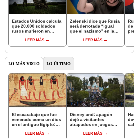
Estados Unidos calcula
Zelenski dice que Rusia
Rusia
que 20.000 soldados
será derrotada “igual
de es
rusos murieron en
que el nazismo” en la
pres
Ucrania desde
Segunda Guerra
Vladí
LEER MÁS
LEER MÁS
diciembre
Mundial
LO MÁS VISTO
LO ÚLTIMO
El escarabajo que fue
Disneyland: apagón
Hace
venerado como un dios
dejó a visitantes
devo
en el antiguo Egipto:
atrapados en juegos
salva
esta es la sorprendente
mecánicos [VIDEO]
está
LEER MÁS
LEER MÁS
razón
refor