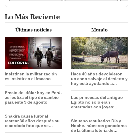
de fo
Lo Más Reciente
Últimas noticias
Mundo
Insistir en la militarización
Hace 40 años devolvieron
es insistir en el fracaso
un asno salvaje al desierto y
hoy está ayudando a
reforestar el ecosistema de
Precio del dólar hoy en Perú:
forma natural
así cotiza el tipo de cambio
Las princesas del antiguo
para este 5 de agosto
Egipto no solo eran
enterradas con joyas:
estudio revela por qué
Shakira causa furor al
también había arcos,
recrear 30 años después su
Sinuano resultados Día y
flechas y dagas en sus
recordada foto que se
Noche: números ganadores
tumbas
convirtió en meme
de la última lotería de