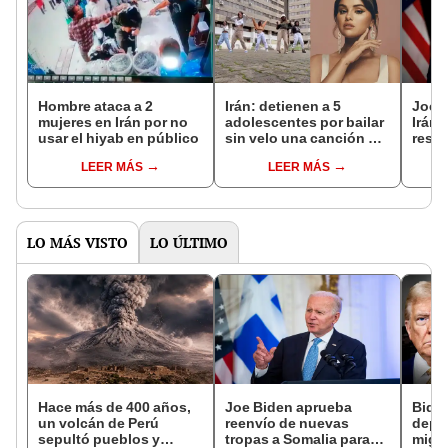
Hombre ataca a 2
Irán: detienen a 5
Joe B
mujeres en Irán por no
adolescentes por bailar
Irán 
usar el hiyab en público
sin velo una canción de
resp
Selena Gómez
fuerz
LEER MÁS
LEER MÁS
cont
LO MÁS VISTO
LO ÚLTIMO
Hace más de 400 años,
Joe Biden aprueba
Bide
un volcán de Perú
reenvío de nuevas
depo
sepultó pueblos y
tropas a Somalia para
migra