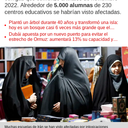
2022. Alrededor de
5.000 alumnas
de 230
centros educativos se habrían visto afectadas.
Plantó un árbol durante 40 años y transformó una isla:
hoy es un bosque casi 6 veces más grande que el
Parque de las Leyendas
Dubái apuesta por un nuevo puerto para evitar el
estrecho de Ormuz: aumentará 13% su capacidad y
reforzará el comercio mundial
Muchas escuelas de Irán se han visto afectadas por intoxicaciones