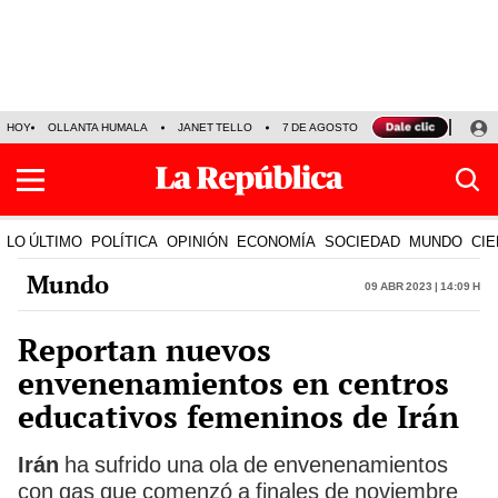
HOY
OLLANTA HUMALA
JANET TELLO
7 DE AGOSTO
TINKA RESULTADOS
LO ÚLTIMO
POLÍTICA
OPINIÓN
ECONOMÍA
SOCIEDAD
MUNDO
CIE
Mundo
09 Abr 2023 | 14:09 h
Reportan nuevos
envenenamientos en centros
educativos femeninos de Irán
Irán
ha sufrido una ola de envenenamientos
con gas que comenzó a finales de noviembre