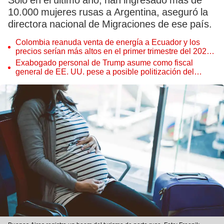
Solo en el último año, han ingresado más de
10.000 mujeres rusas a Argentina, aseguró la
directora nacional de Migraciones de ese país.
Colombia reanuda venta de energía a Ecuador y los
precios serían más altos en el primer trimestre del 2027,
según Cenace
Exabogado personal de Trump asume como fiscal
general de EE. UU. pese a posible politización del
Departamento de Justicia