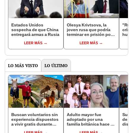
Estados Unidos
Olesya Krivtsova, la
"Rus
sospecha de que China
joven rusa que podría
críme
entregará armas a Rusia
terminar en prisión por
huma
criticar guerra Rusia-
aseg
LEER MÁS
LEER MÁS
Ucrania en Instagram
de EE
LO MÁS VISTO
LO ÚLTIMO
Buscan voluntarios sin
Adulto mayor fue
Suiza
experiencia dispuestos
adoptado por una
de la
a vivir gratis durante
familia británica hace 65
dispo
una semana: para
años y tras reconstruir
perso
LEER MÁS
LEER MÁS