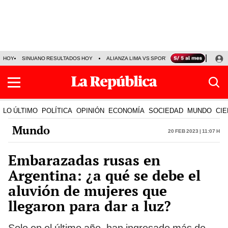
HOY
SINUANO RESULTADOS HOY
ALIANZA LIMA VS SPORT BOYS
JORGE MES
LO ÚLTIMO
POLÍTICA
OPINIÓN
ECONOMÍA
SOCIEDAD
MUNDO
CIE
Mundo
20 Feb 2023 | 11:07 h
Embarazadas rusas en
Argentina: ¿a qué se debe el
aluvión de mujeres que
llegaron para dar a luz?