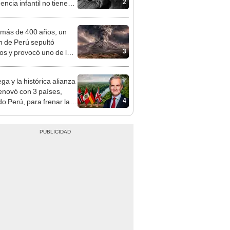
2
gencia infantil no tiene
er con las matemáticas
más de 400 años, un
n de Perú sepultó
3
os y provocó uno de los
os más fríos de la
ria: sigue bajo monitoreo
ga y la histórica alianza
enovó con 3 países,
4
do Perú, para frenar la
estación de la Amazonía
30