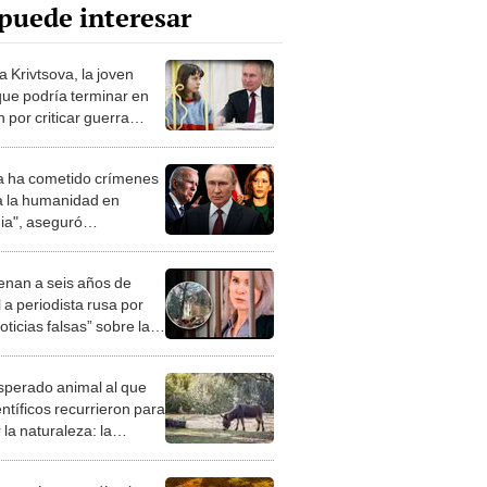
puede interesar
 Krivtsova, la joven
que podría terminar en
n por criticar guerra
-Ucrania en Instagram
a ha cometido crímenes
a la humanidad en
ia", aseguró
residenta de EE. UU.
nan a seis años de
 a periodista rusa por
oticias falsas” sobre la
a con Ucrania
esperado animal al que
entíficos recurrieron para
 la naturaleza: la
roducción de un asno
e está convirtiendo el