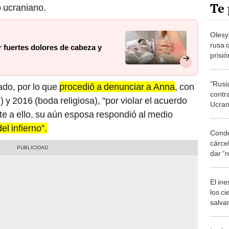
Te 
 ucraniano.
Olesya
rusa 
r fuertes dolores de cabeza y
prisió
Rusia
"Rusi
ado, por lo que
procedió a denunciar a Anna
, con
contr
 y 2016 (boda religiosa), "por violar el acuerdo
Ucran
te a ello, su aún esposa respondió al medio
vicep
l infierno”.
Conde
cárcel
dar “n
guerr
El in
los ci
salvar
reint
salvaj