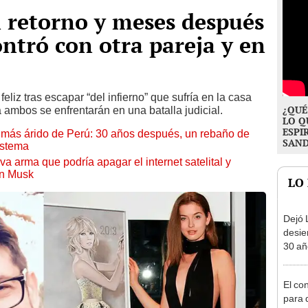
n retorno y meses después
ontró con otra pareja y en
eliz tras escapar “del infierno” que sufría en la casa
¿QUÉ
 ambos se enfrentarán en una batalla judicial.
LO Q
ESPI
to más árido de Perú: 30 años después, un rebaño de
SAN
istema
a arma que podría apagar el internet satelital y
on Musk
LO
Dejó L
desie
30 añ
de ll
sorpr
El co
para d