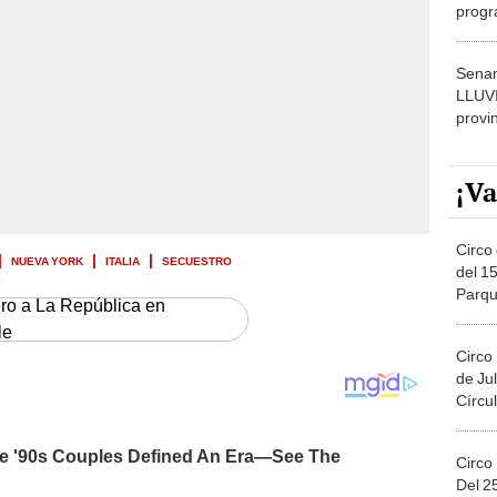
progr
dónde
Senam
LLUV
provi
¡Va
Circo 
NUEVA YORK
ITALIA
SECUESTRO
del 15
Parqu
ero a La República en
Migue
le
Circo
de Jul
Círcul
Circo
Del 2