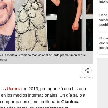
inteli
que v
Hace 
volcá
puebl
veran
histo
Norue
que r
inclui
defor
ó a la modelo ucraniana "por violar el acuerdo prematrimonial que
al 20
emana
Compartir
Miss
Ucrania
en 2013, protagonizó una historia
n los medios internacionales. Un día salió a
 compartía con el multimillonario
Gianluca