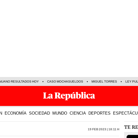
NUANO RESULTADOS HOY
CASO MOCHASUELDOS
MIGUEL TORRES
LEY PU
N
ECONOMÍA
SOCIEDAD
MUNDO
CIENCIA
DEPORTES
ESPECTÁCU
TE R
19 Feb 2023 | 18:11 h