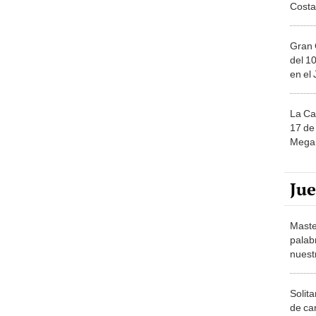
Costa
Gran 
del 10
en el
La Ca
17 de 
Mega 
Ju
Maste
palab
nuest
Solita
de ca