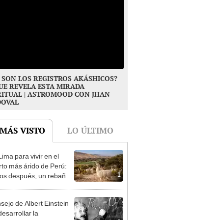
 SON LOS REGISTROS AKÁSHICOS?
UE REVELA ESTA MIRADA
RITUAL | ASTROMOOD CON JHAN
DOVAL
 MÁS VISTO
LO ÚLTIMO
ima para vivir en el
rto más árido de Perú:
1
os después, un rebaño
amas creó un
endente ecosistema
nsejo de Albert Einstein
esarrollar la