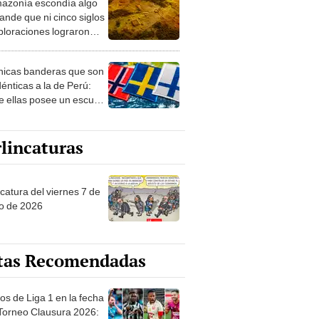
azonía escondía algo
rto en un paisaje con
ande que ni cinco siglos
ida
ploraciones lograron
rarlo: el hallazgo
a cambiar todo lo que se
nicas banderas que son
 sobre su pasado
dénticas a la de Perú:
e ellas posee un escudo
imilar
lincaturas
catura del viernes 7 de
o de 2026
tas Recomendadas
os de Liga 1 en la fecha
 Torneo Clausura 2026: