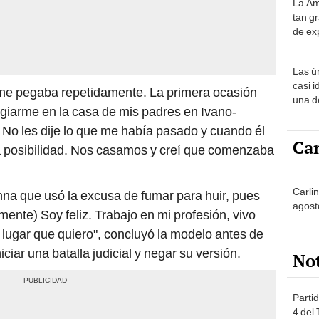
La Am
desie
tan gr
más v
de ex
encont
podrí
Las ú
sabía
casi i
 me pegaba repetidamente. La primera ocasión
una d
fugiarme en la casa de mis padres en Ivano-
muy s
 No les dije lo que me había pasado y cuando él
Car
ra posibilidad. Nos casamos y creí que comenzaba
Carlin
na que usó la excusa de fumar para huir, pues
agost
mente) Soy feliz. Trabajo en mi profesión, vivo
 lugar que quiero", concluyó la modelo antes de
iciar una batalla judicial y negar su versión.
No
Partid
4 del