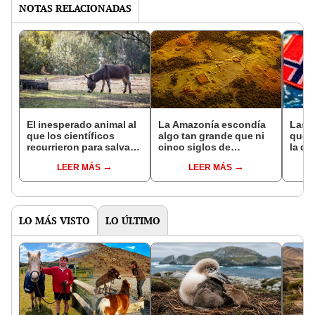
NOTAS RELACIONADAS
El inesperado animal al
La Amazonía escondía
Las 
que los científicos
algo tan grande que ni
que s
recurrieron para salvar
cinco siglos de
la de
la naturaleza: la
exploraciones lograron
pose
LEER MÁS
LEER MÁS
reintroducción de un
encontrarlo: el hallazgo
simil
asno salvaje está
podría cambiar todo lo
convirtiendo el desierto
que se sabía sobre su
en un paisaje con más
pasado
vida
LO MÁS VISTO
LO ÚLTIMO