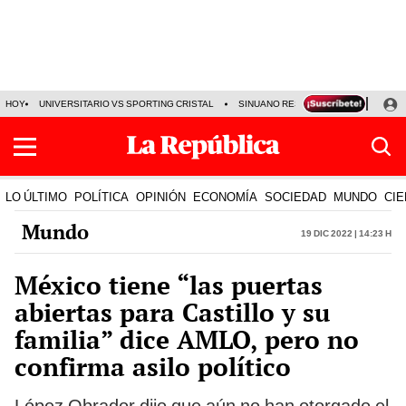
HOY
UNIVERSITARIO VS SPORTING CRISTAL
SINUANO RESULTADOS HOY
CA
LO ÚLTIMO
POLÍTICA
OPINIÓN
ECONOMÍA
SOCIEDAD
MUNDO
CIE
Mundo
19 Dic 2022 | 14:23 h
México tiene “las puertas
abiertas para Castillo y su
familia” dice AMLO, pero no
confirma asilo político