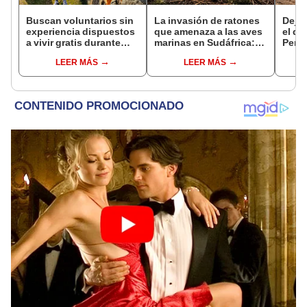
Buscan voluntarios sin
La invasión de ratones
Dejó 
experiencia dispuestos
que amenaza a las aves
el de
a vivir gratis durante
marinas en Sudáfrica:
Perú:
una semana: para
científicos lanzarán una
un re
LEER MÁS
LEER MÁS
cuidar caballos, burros
erradicación histórica
creó
y otros animales
en 2028
ecos
rescatados en un
refugio por 2 horas