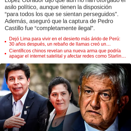
López Obrador dijo que aún no han otorgado el
asilo político, aunque tienen la disposición
“para todos los que se sientan perseguidos”.
Además, aseguró que la captura de Pedro
Castillo fue “completamente ilegal”.
Dejó Lima para vivir en el desierto más árido de Perú:
30 años después, un rebaño de llamas creó un
sorprendente ecosistema
Científicos chinos revelan una nueva arma que podría
apagar el internet satelital y afectar redes como Starlink
de Elon Musk